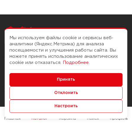
Чтобы вам легко
работалось
Мы используем файлы cookie и сервисы веб-
аналитики (Яндекс.Метрика) для анализа
посещаемости и улучшения работы сайта. Вы
можете принять использование аналитических
О компании
Помощь
cookie или отказаться.
Подробнее
.
История Компании
Доставка и оплата
Минимальные
Бонус-клуб
Принять
Способы оплаты
Функциональные/Аналитические
Журнал
Правила продажи
Отклонить
Наши марки
Вопросы и ответы
Настроить
Брендирование
Служба контроля качества
упаковки
Обмен и возврат
Главная
Каталог
Корзина
Поиск
Профиль
Карьера