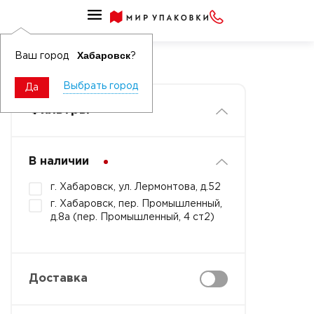
Подгузники детские
Подгузники
Хабаровск
Ваш город
?
Выбрать город
Да
Фильтры
В наличии
г. Хабаровск, ул. Лермонтова, д.52
г. Хабаровск, пер. Промышленный,
д.8а (пер. Промышленный, 4 ст2)
Доставка