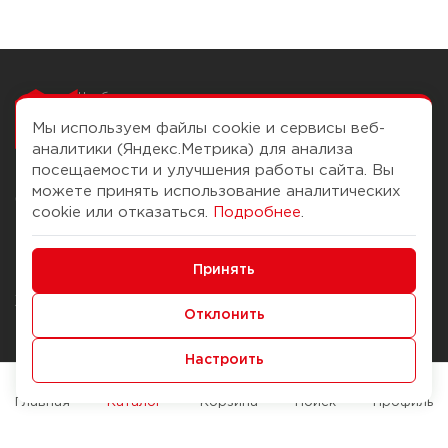
Чтобы вам легко
работалось
Мы используем файлы cookie и сервисы веб-
аналитики (Яндекс.Метрика) для анализа
посещаемости и улучшения работы сайта. Вы
можете принять использование аналитических
О компании
Помощь
cookie или отказаться.
Подробнее
.
История Компании
Доставка и оплата
Минимальные
Бонус-клуб
Принять
Способы оплаты
Функциональные/Аналитические
Журнал
Правила продажи
Отклонить
Наши марки
Вопросы и ответы
Настроить
Брендирование
Служба контроля качества
упаковки
Обмен и возврат
Главная
Каталог
Корзина
Поиск
Профиль
Карьера