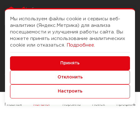
Чтобы вам легко
работалось
Мы используем файлы cookie и сервисы веб-
аналитики (Яндекс.Метрика) для анализа
посещаемости и улучшения работы сайта. Вы
можете принять использование аналитических
О компании
Помощь
cookie или отказаться.
Подробнее
.
История Компании
Доставка и оплата
Минимальные
Бонус-клуб
Принять
Способы оплаты
Функциональные/Аналитические
Журнал
Правила продажи
Отклонить
Наши марки
Вопросы и ответы
Настроить
Брендирование
Служба контроля качества
упаковки
Обмен и возврат
Главная
Каталог
Корзина
Поиск
Профиль
Карьера
Вакансии
Возможности