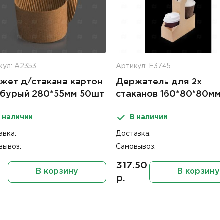
кул: А2353
Артикул: Е3745
жет д/стакана картон
Держатель для 2х
 бурый 280*55мм 50шт
стаканов 160*80*80м
OSQ CUPHOLDER 25ш
 наличии
В наличии
авка:
Доставка:
вывоз:
Самовывоз:
317.50
В корзину
В корзину
р.