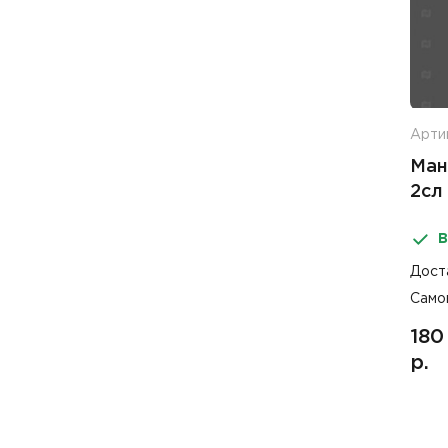
Арти
Ман
2сл
В
Дост
Само
180
р.