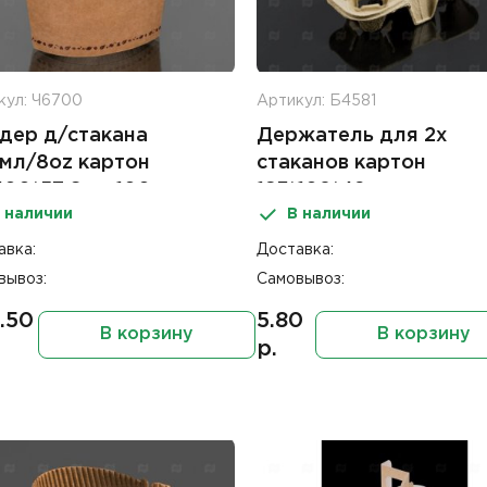
кул: Ч6700
Артикул: Б4581
дер д/стакана
Держатель для 2х
мл/8oz картон
стаканов картон
*100*57,6мм 100шт
193*108*42мм
 наличии
В наличии
авка:
Доставка:
вывоз:
Самовывоз:
.50
5.80
В корзину
В корзину
р.