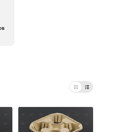
ов
рии