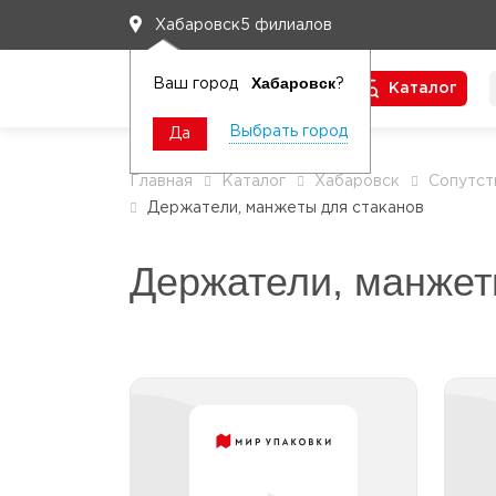
5 филиалов
Хабаровск
Хабаровск
Ваш город
?
Каталог
Чтобы вам легко работалось
Выбрать город
Да
Главная
Каталог
Хабаровск
Сопутст
Держатели, манжеты для стаканов
Держатели, манжет
Держатели для
стаканов