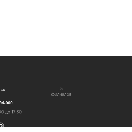
5
вск
филиалов
94-000
00 до 17:30