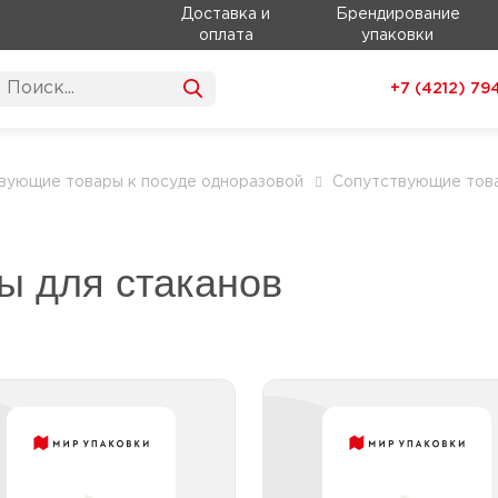
Доставка и
Брендирование
оплата
упаковки
+7 (4212)
79
вующие товары к посуде одноразовой
Сопутствующие това
ы для стаканов
Манжеты для стаканов
Манжеты для стака
с логоти