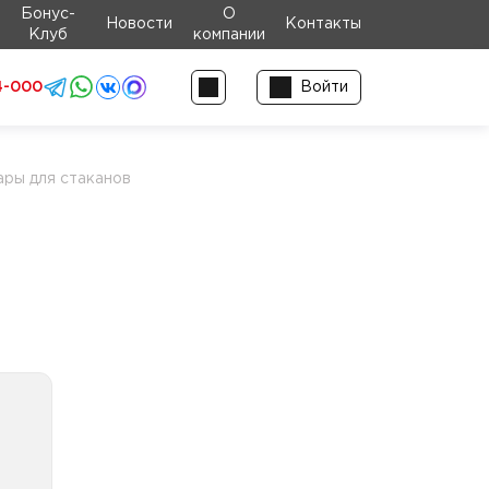
Бонус-
О
Новости
Контакты
Клуб
компании
4-000
Войти
ры для стаканов
нов
пом