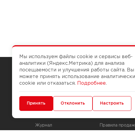
Мы используем файлы cookie и сервисы веб-
аналитики (Яндекс.Метрика) для анализа
посещаемости и улучшения работы сайта. Вы
можете принять использование аналитическ
Чтобы вам легко работалось
cookie или отказаться.
Подробнее
.
О компании
Помощь
Минимальные
Принять
Функциональные/Аналитические
Отклонить
Настроить
История Компании
Доставка и опла
Бонус-клуб
Способы оплаты
Журнал
Правила продаж