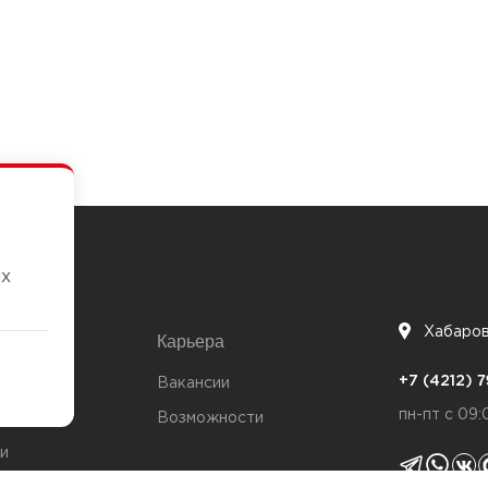
их
Хабаро
Карьера
7
+7 (4212)
та
Вакансии
пн-пт с 09:
Возможности
и