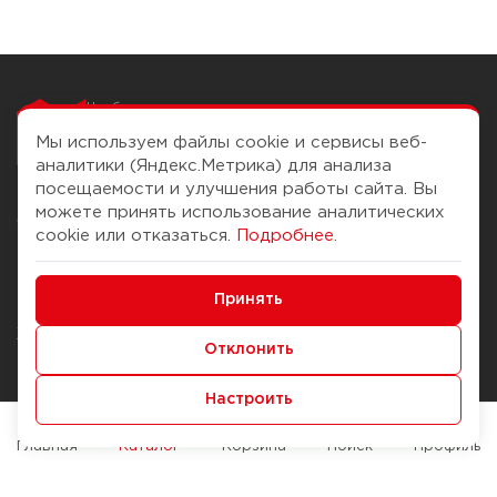
Чтобы вам легко
работалось
Мы используем файлы cookie и сервисы веб-
аналитики (Яндекс.Метрика) для анализа
посещаемости и улучшения работы сайта. Вы
можете принять использование аналитических
О компании
Помощь
cookie или отказаться.
Подробнее
.
История Компании
Доставка и оплата
Минимальные
Бонус-клуб
Принять
Способы оплаты
Функциональные/Аналитические
Журнал
Правила продажи
Отклонить
Наши марки
Вопросы и ответы
Настроить
Брендирование
Служба контроля качества
упаковки
Обмен и возврат
Главная
Каталог
Корзина
Поиск
Профиль
Карьера