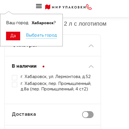
Ведра ПП круглые до 2 л
Ведра ПП круглые до 2 л с логотипом
Хабаровск
Ваш город
?
Выбрать город
Да
Фильтры
В наличии
г. Хабаровск, ул. Лермонтова, д.52
г. Хабаровск, пер. Промышленный,
д.8а (пер. Промышленный, 4 ст2)
Доставка