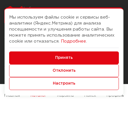
Чтобы вам легко
работалось
Мы используем файлы cookie и сервисы веб-
аналитики (Яндекс.Метрика) для анализа
посещаемости и улучшения работы сайта. Вы
можете принять использование аналитических
О компании
Помощь
cookie или отказаться.
Подробнее
.
История Компании
Доставка и оплата
Минимальные
Бонус-клуб
Принять
Способы оплаты
Функциональные/Аналитические
Журнал
Правила продажи
Отклонить
Наши марки
Вопросы и ответы
Настроить
Брендирование
Служба контроля качества
упаковки
Обмен и возврат
Главная
Каталог
Корзина
Поиск
Профиль
Карьера
Вакансии
Возможности