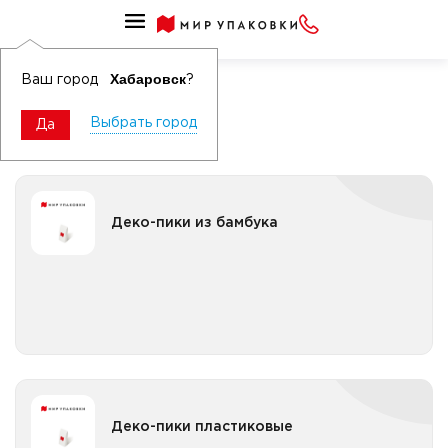
Сопутствующие товары для сервировки
Деко-пики
Хабаровск
Ваш город
?
Выбрать город
Да
Деко-пики из бамбука
Деко-пики из бамбука
Все категории
Деко-пики пластиковые
Деко-пики пластиковые