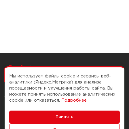
Чтобы вам легко
работалось
Мы используем файлы cookie и сервисы веб-
аналитики (Яндекс.Метрика) для анализа
посещаемости и улучшения работы сайта. Вы
можете принять использование аналитических
О компании
Помощь
cookie или отказаться.
Подробнее
.
История Компании
Доставка и оплата
Минимальные
Бонус-клуб
Принять
Способы оплаты
Функциональные/Аналитические
Журнал
Правила продажи