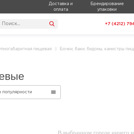
Доставка и
Брендирование
оплата
упаковки
+7 (4212)
79
упногабаритная пищевая
Бочки, баки, бидоны, канистры пи
евые
о популярности
В выбранном городе ничего н