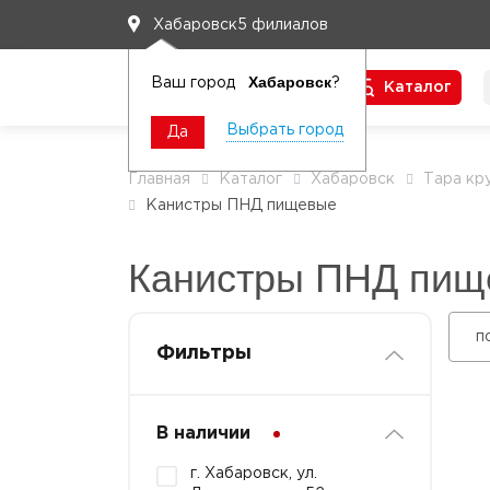
5 филиалов
Хабаровск
Хабаровск
Ваш город
?
Каталог
Чтобы вам легко работалось
Выбрать город
Да
Главная
Каталог
Хабаровск
Тара кр
Канистры ПНД пищевые
Канистры ПНД пищ
п
Фильтры
В наличии
г. Хабаровск, ул.