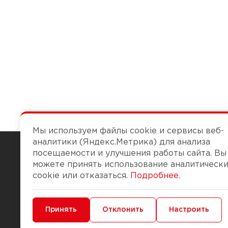
Мы используем файлы cookie и сервисы веб-
аналитики (Яндекс.Метрика) для анализа
посещаемости и улучшения работы сайта. Вы
можете принять использование аналитическ
Чтобы вам легко работалось
cookie или отказаться.
Подробнее
.
О компании
Помощь
Минимальные
Принять
Функциональные/Аналитические
Отклонить
Настроить
История Компании
Доставка и опла