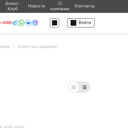
Бонус-
О
Новости
Контакты
Клуб
компании
4-000
Войти
щевые
Канистры пищевые
е найдено