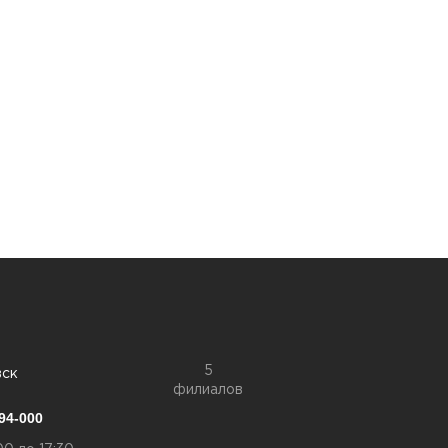
5
вск
филиалов
94-000