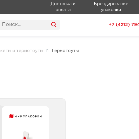
Доставка и
Брендирование
оплата
упаковки
+7 (4212)
79
кеты и термотоуты
Термотоуты
ермотоуты маленькие
Термотоуты маленькие
Термотоуты маленькие с
логотипом