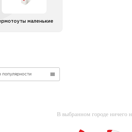
ермотоуты маленькие
Все категории
о популярности
В выбранном городе ничего н