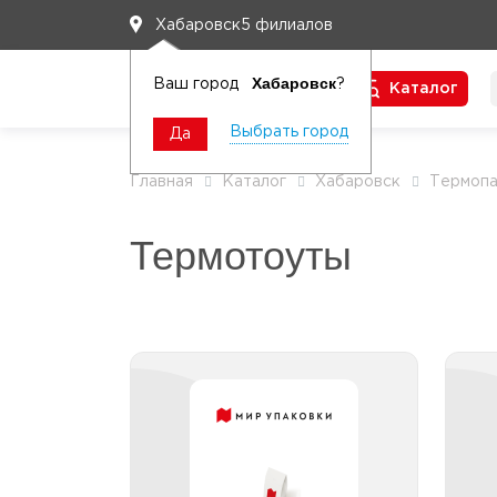
5 филиалов
Хабаровск
Хабаровск
Ваш город
?
Каталог
Чтобы вам легко работалось
Выбрать город
Да
Главная
Каталог
Хабаровск
Термопа
Термотоуты
Термотоуты большие
Т
Термотоуты большие
Термотоуты большие с
логотипом