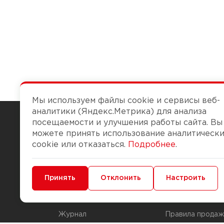
Мы используем файлы cookie и сервисы веб-
аналитики (Яндекс.Метрика) для анализа
посещаемости и улучшения работы сайта. Вы
можете принять использование аналитическ
Чтобы вам легко работалось
cookie или отказаться.
Подробнее
.
О компании
Помощь
Минимальные
Принять
Функциональные/Аналитические
Отклонить
Настроить
История Компании
Доставка и опла
Бонус-клуб
Способы оплаты
Журнал
Правила продаж