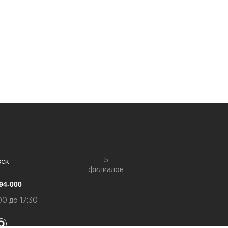
5
вск
филиалов
94-000
00 до 17:30