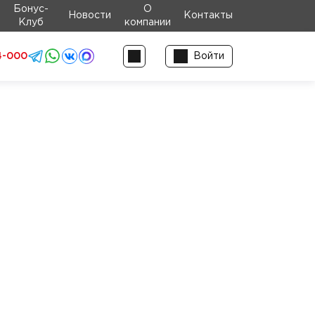
Бонус-
О
Новости
Контакты
Клуб
компании
4-000
Войти