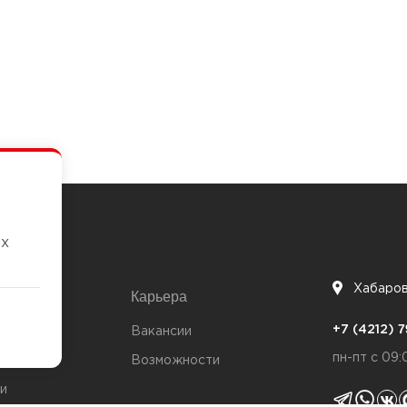
их
Хабаро
Карьера
7
+7 (4212)
та
Вакансии
пн-пт с 09:
Возможности
и