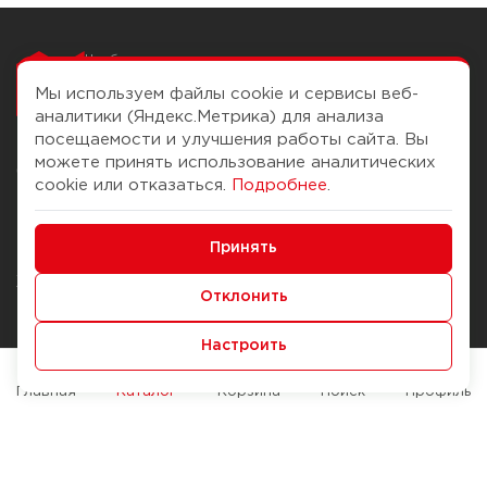
Чтобы вам легко
работалось
Мы используем файлы cookie и сервисы веб-
аналитики (Яндекс.Метрика) для анализа
посещаемости и улучшения работы сайта. Вы
можете принять использование аналитических
О компании
Помощь
cookie или отказаться.
Подробнее
.
История Компании
Доставка и оплата
Минимальные
Бонус-клуб
Принять
Способы оплаты
Функциональные/Аналитические
Журнал
Правила продажи
Отклонить
Наши марки
Вопросы и ответы
Настроить
Брендирование
Служба контроля качества
упаковки
Обмен и возврат
Главная
Каталог
Корзина
Поиск
Профиль
Карьера
Вакансии