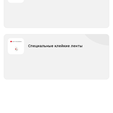
Все категории
Скотч цветной цветной ширина до 3 см
Скотч цветной ширина 4,8 см
Скотч цветной ширина 7,2 см
Скотч цветной ширина до 3 см
Специальные клейкие ленты
Специальные клейкие ленты
Изоляционная лента
Все категории
Лена сигнальная
Скотч двусторонний
Скотч для стройки и ремонта