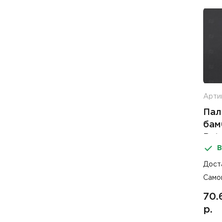
Арти
Пал
бам
Pat
В
Дост
Само
70.
р.