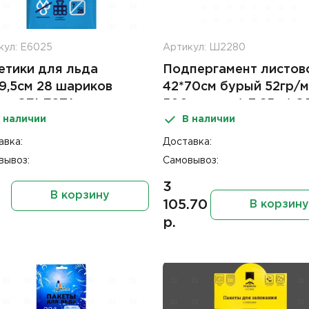
кул: Е6025
Артикул: Ш2280
етики для льда
Подпергамент листов
19,5см 28 шариков
42*70см бурый 52гр/
шт CELESTA
500листов (~7,65кг) Э
 наличии
В наличии
авка:
Доставка:
вывоз:
Самовывоз:
3
В корзину
105.70
В корзину
р.