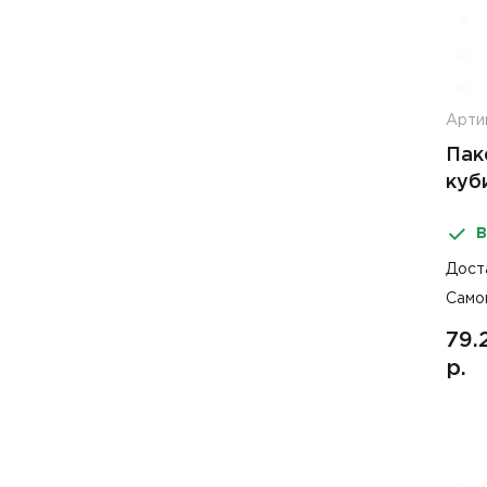
Арти
Пак
куб
В
Дост
Само
79.
р.