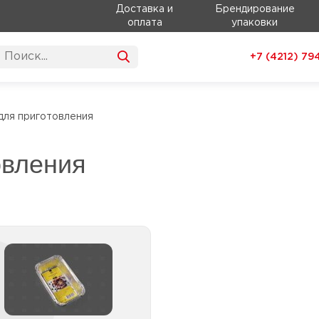
Доставка и
Брендирование
оплата
упаковки
+7 (4212)
79
для приготовления
овления
Товары для выпекания
Пакеты и рукав для
выпекания
Пергамент и коврики для
выпекания