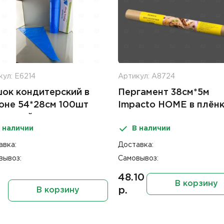
кул: Е6214
Артикул: А8724
ок кондитерский в
Пергамент 38см*5м
оне 54*28см 100шт
Impacto HOME в плён
к синий
 наличии
В наличии
авка:
Доставка:
вывоз:
Самовывоз:
48.10
В корзину
р.
В корзину