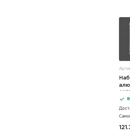
Арти
Наб
алю
223
В
Imp
Дост
Само
121