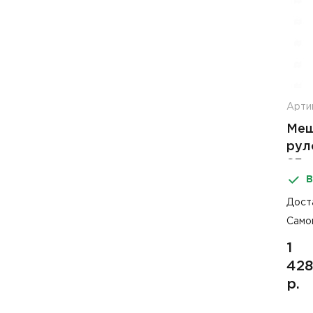
Арти
Меш
рул
93м
В
Дост
Само
1
428
р.