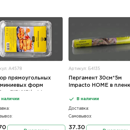
кул: А4578
Артикул: Б4135
ор прямоугольных
Пергамент 30см*5м
миниевых форм
Impacto HOME в плен
5мл 313*213*h-44
 наличии
В наличии
acto Home (2шт)
авка:
Доставка:
вывоз:
Самовывоз:
.70
37.30