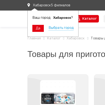
5 филиалов
Хабаровск
Хабаровск
Ваш город
?
Каталог
Чтобы вам легко работалось
Выбрать город
Да
Главная
Каталог
Хабаровск
Товары 
Товары для пригот
Пакеты и мешки
кулинарные
Мешки кондитерские
Пакеты для льда