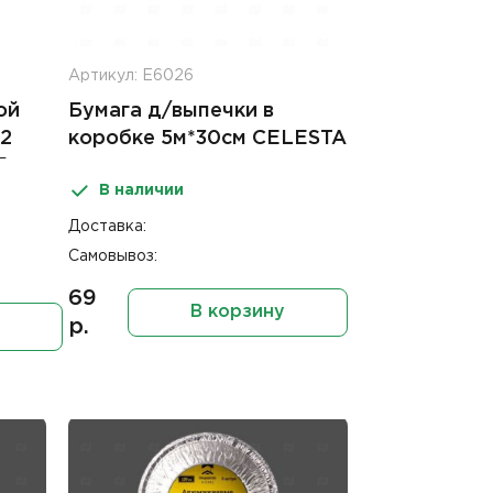
Артикул: Е6026
ой
Бумага д/выпечки в
м2
коробке 5м*30см CELESTA
Б
В наличии
Доставка:
Самовывоз:
69
В корзину
р.