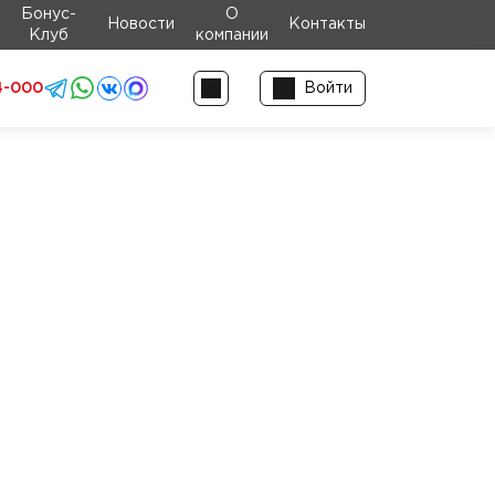
Бонус-
О
Новости
Контакты
Клуб
компании
4-000
Войти