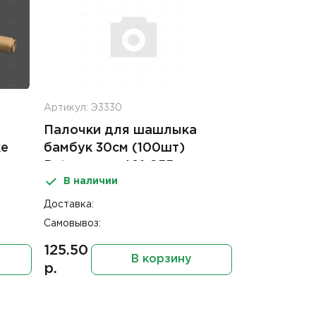
Артикул: Э3330
Палочки для шашлыка
ке
бамбук 30см (100шт)
Paterra арт 401-955
В наличии
Доставка:
Самовывоз:
125.50
В корзину
р.