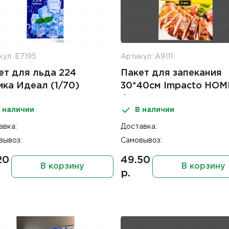
кул: Е7195
Артикул: А9111
ет для льда 224
Пакет для запекания
ика Идеал (1/70)
30*40см Impacto HOM
4шт
 наличии
В наличии
авка:
Доставка:
вывоз:
Самовывоз:
20
49.50
В корзину
В корзину
р.