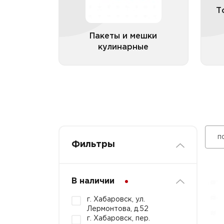
Фильтр-пакеты для
заваривания чая
Т
Пакеты и мешки
кулинарные
Все категории
п
Фильтры
В наличии
г. Хабаровск, ул.
Лермонтова, д.52
г. Хабаровск, пер.