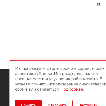
р.
Мы используем файлы cookie и сервисы веб-
аналитики (Яндекс.Метрика) для анализа
посещаемости и улучшения работы сайта. Вы
можете принять использование аналитическ
Чтобы вам легко работалось
cookie или отказаться.
Подробнее
.
О компании
Помощь
Минимальные
Принять
Функциональные/Аналитические
Отклонить
Настроить