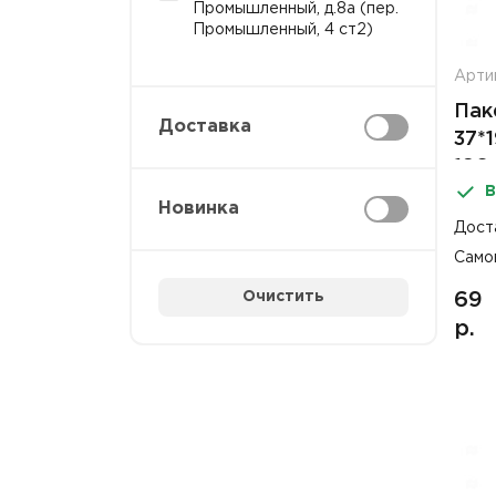
Промышленный, д.8а (пер.
Промышленный, 4 ст2)
Арти
Пак
Доставка
37*
196
В
Новинка
Дост
Само
Очистить
69
р.