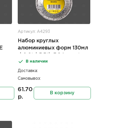
Артикул: А4293
Набор круглых
E
алюминиевых форм 130мл
d-8,6*d-5,5*h-3,9 Impacto
В наличии
Home (5шт)
Доставка:
Самовывоз:
61.70
В корзину
р.