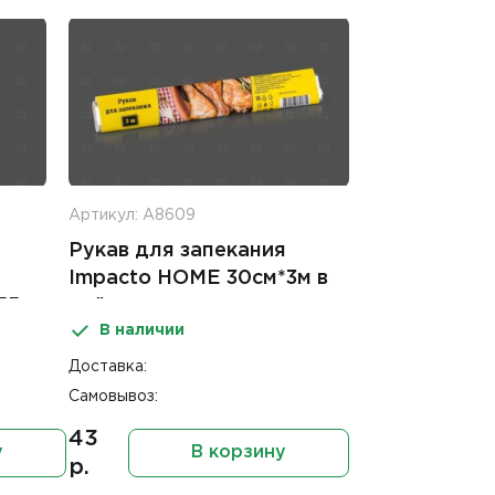
Артикул: А8609
Рукав для запекания
Impacto HOME 30см*3м в
55
плёнке
В наличии
Доставка:
Самовывоз:
43
у
В корзину
р.