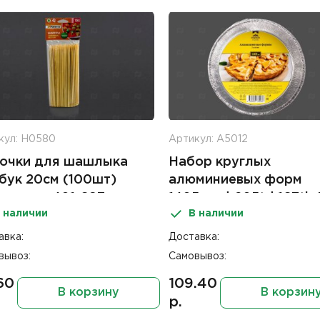
кул: Н0580
Артикул: А5012
очки для шашлыка
Набор круглых
бук 20см (100шт)
алюминиевых форм
erra арт 401-697
1405мл d-205*d-167*h-
 наличии
В наличии
Impacto Home (2шт)
авка:
Доставка:
вывоз:
Самовывоз:
60
109.40
В корзину
В корзин
р.