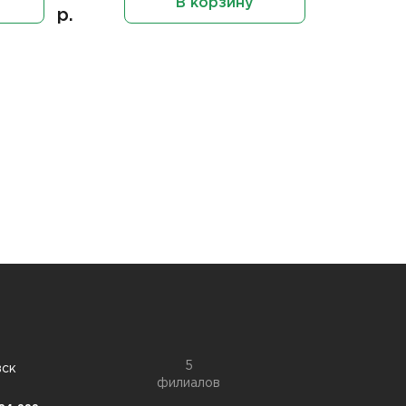
В корзину
р.
5
вск
филиалов