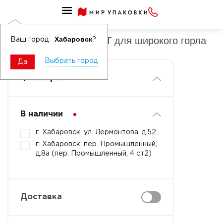
Ручки к бутылкам ПЭТ
Ручки к бутылкам ПЭТ для широкого горла
Хабаровск
Ваш город
?
Выбрать город
Да
Фильтры
В наличии
г. Хабаровск, ул. Лермонтова, д.52
г. Хабаровск, пер. Промышленный,
д.8а (пер. Промышленный, 4 ст2)
Доставка