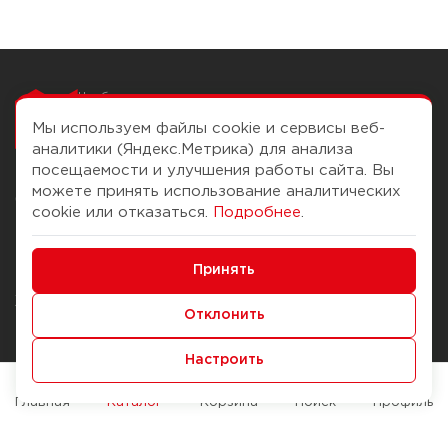
Чтобы вам легко
работалось
Мы используем файлы cookie и сервисы веб-
аналитики (Яндекс.Метрика) для анализа
посещаемости и улучшения работы сайта. Вы
можете принять использование аналитических
О компании
Помощь
cookie или отказаться.
Подробнее
.
История Компании
Доставка и оплата
Минимальные
Бонус-клуб
Принять
Способы оплаты
Функциональные/Аналитические
Журнал
Правила продажи
Отклонить
Наши марки
Вопросы и ответы
Настроить
Брендирование
Служба контроля качества
упаковки
Обмен и возврат
Главная
Каталог
Корзина
Поиск
Профиль
Карьера