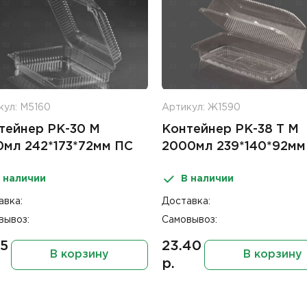
кул: М5160
Артикул: Ж1590
тейнер РК-30 М
Контейнер РК-38 Т М
0мл 242*173*72мм ПС
2000мл 239*140*92мм
 наличии
В наличии
авка:
Доставка:
вывоз:
Самовывоз:
75
23.40
В корзину
В корзину
р.