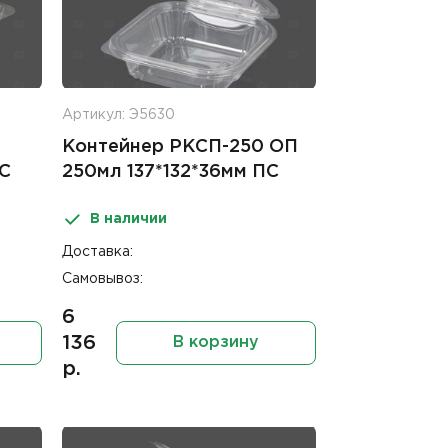
Артикул: Э5630
Контейнер РКСП-250 ОП
ПС
250мл 137*132*36мм ПС
В наличии
Доставка:
Самовывоз:
6
136
В корзину
р.