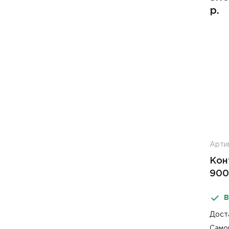
р.
Арти
Кон
900
В
Дост
Само