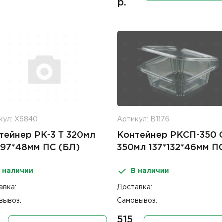
р.
кул: Х6840
Артикул: В1176
тейнер РК-3 Т 320мл
Контейнер РКСП-350
*97*48мм ПС (БЛ)
350мл 137*132*46мм П
 наличии
В наличии
авка:
Доставка:
вывоз:
Самовывоз:
0
515