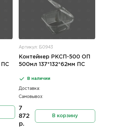
Артикул: Б0943
Контейнер РКСП-500 ОП
 ПС
500мл 137*132*62мм ПС
В наличии
Доставка:
Самовывоз:
7
872
В корзину
р.