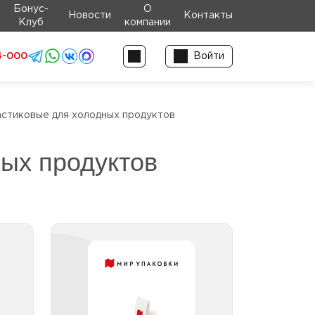
Бонус-
О
Новости
Контакты
Клуб
компании
4-000
Войти
стиковые для холодных продуктов
ых продуктов
шки
Контейнеры-ракушки
000
пластиковые до 500 мл
мл