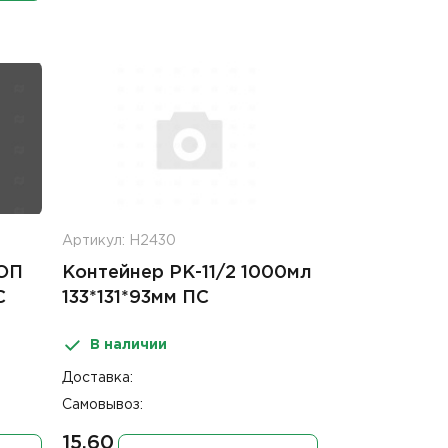
Артикул: Н2430
 ОП
Контейнер РК-11/2 1000мл
С
133*131*93мм ПС
В наличии
Доставка:
Самовывоз:
15.60