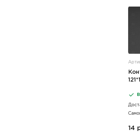
Артик
Кон
121
В
Дост
Само
14 р