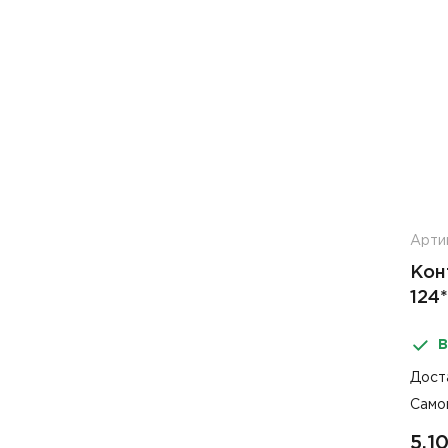
Арти
Кон
124
В
Дост
Само
5.1