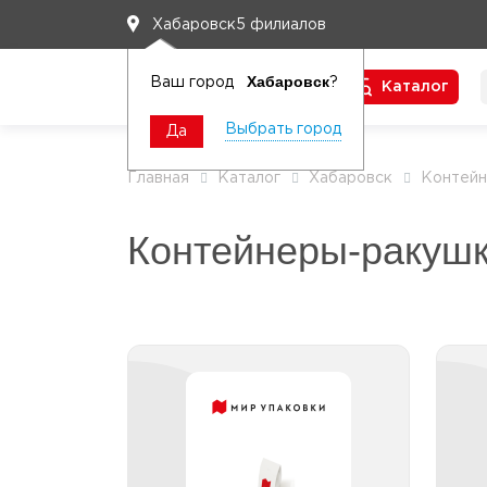
5 филиалов
Хабаровск
Хабаровск
Ваш город
?
Каталог
Чтобы вам легко работалось
Выбрать город
Да
Главная
Каталог
Хабаровск
Контей
Контейнеры-ракушк
Контейнеры-ракушки
пластиковые 1001 -1500
пл
мл