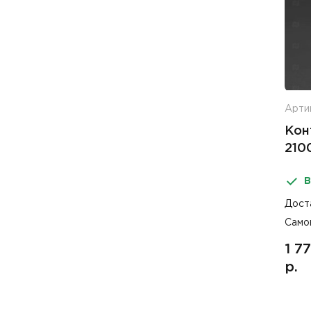
Арти
Кон
210
В
Дост
Само
1 7
р.