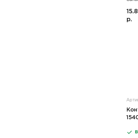
15.
р.
Арти
Кон
154
В