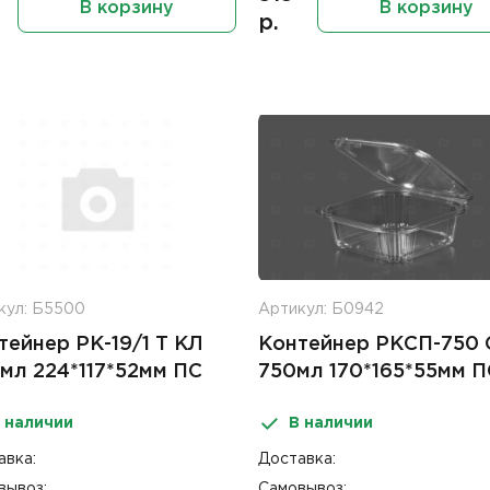
В корзину
В корзину
р.
кул: Б5500
Артикул: Б0942
тейнер РК-19/1 Т КЛ
Контейнер РКСП-750
мл 224*117*52мм ПС
750мл 170*165*55мм П
 наличии
В наличии
авка:
Доставка:
вывоз:
Самовывоз: