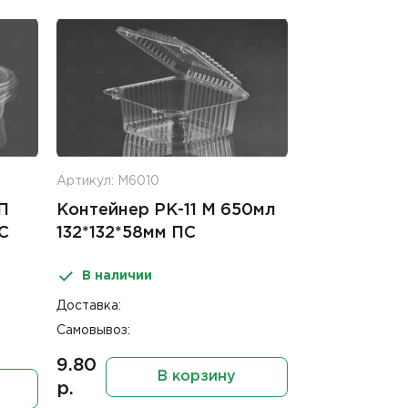
Артикул: М6010
П
Контейнер РК-11 М 650мл
С
132*132*58мм ПС
В наличии
Доставка:
Самовывоз:
9.80
В корзину
р.