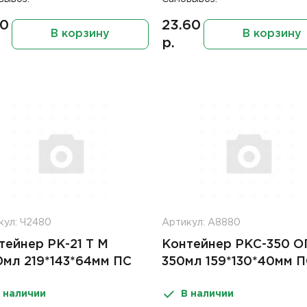
80
23.60
В корзину
В корзину
р.
кул: Ч2480
Артикул: А8880
тейнер РК-21 Т М
Контейнер РКС-350 О
0мл 219*143*64мм ПС
350мл 159*130*40мм 
 наличии
В наличии