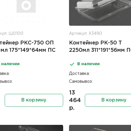
кул: Ш0100
Артикул: Х3490
тейнер РКС-750 ОП
Контейнер РК-50 Т
 мл 175*149*64мм ПС
2250мл 311*191*56мм 
 наличии
В наличии
авка:
Доставка:
вывоз:
Самовывоз:
13
464
В корзину
В корзину
р.