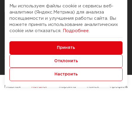
работалось
Мы используем файлы cookie и сервисы веб-
аналитики (Яндекс.Метрика) для анализа
посещаемости и улучшения работы сайта. Вы
можете принять использование аналитических
О компании
Помощь
cookie или отказаться.
Подробнее
.
История Компании
Доставка и оплата
Минимальные
Бонус-клуб
Принять
Способы оплаты
Функциональные/Аналитические
Журнал
Правила продажи
Отклонить
Наши марки
Вопросы и ответы
Настроить
Брендирование
Служба контроля качества
упаковки
Обмен и возврат
Главная
Каталог
Корзина
Поиск
Профиль
Карьера
Вакансии
Возможности