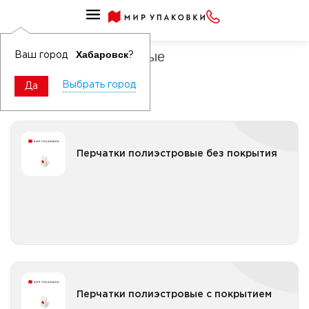
Перчатки рабочие трикотажные
Перчатки полиэстровые
Хабаровск
Ваш город
?
Выбрать город
Да
Перчатки полиэстровые без покрытия
Перчатки полиэстровые без покрытия
Все категории
Перчатки полиэстровые с покрытием
Перчатки полиэстровые с покрытием