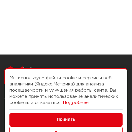
Чтобы вам легко
работалось
Мы используем файлы cookie и сервисы веб-
аналитики (Яндекс.Метрика) для анализа
посещаемости и улучшения работы сайта. Вы
можете принять использование аналитических
О компании
Помощь
cookie или отказаться.
Подробнее
.
История Компании
Доставка и оплата
Минимальные
Бонус-клуб
Принять
Способы оплаты
Функциональные/Аналитические
Журнал
Правила продажи