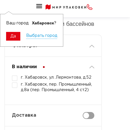
Средства моющие специализированные
Средства для очистки бассейнов
Хабаровск
Ваш город
?
Выбрать город
Да
Фильтры
В наличии
г. Хабаровск, ул. Лермонтова, д.52
г. Хабаровск, пер. Промышленный,
д.8а (пер. Промышленный, 4 ст2)
Доставка