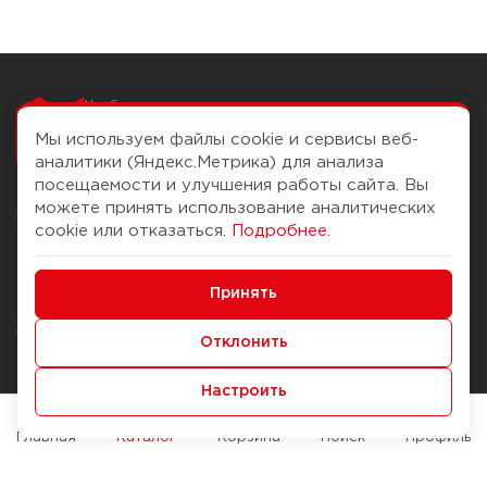
Чтобы вам легко
работалось
Мы используем файлы cookie и сервисы веб-
аналитики (Яндекс.Метрика) для анализа
посещаемости и улучшения работы сайта. Вы
можете принять использование аналитических
О компании
Помощь
cookie или отказаться.
Подробнее
.
История Компании
Доставка и оплата
Минимальные
Бонус-клуб
Принять
Способы оплаты
Функциональные/Аналитические
Журнал
Правила продажи
Отклонить
Наши марки
Вопросы и ответы
Настроить
Брендирование
Служба контроля качества
упаковки
Обмен и возврат
Главная
Каталог
Корзина
Поиск
Профиль
Карьера