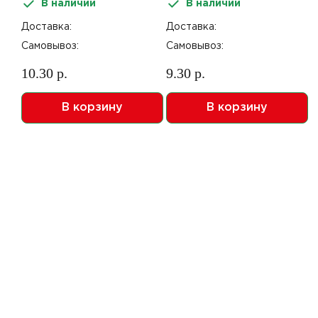
В наличии
В наличии
182*124*20мм б/крышки
б/крышки с к/з 540шт В
с к/з 300шт ПТ
Доставка:
Доставка:
Самовывоз:
Самовывоз:
10.30 р.
9.30 р.
В корзину
В корзину