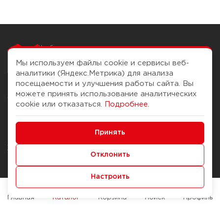
Чтобы вам легко
работалось
Мы используем файлы cookie и сервисы веб-
аналитики (Яндекс.Метрика) для анализа
посещаемости и улучшения работы сайта. Вы
можете принять использование аналитических
О компании
Помощь
cookie или отказаться.
Подробнее
.
История Компании
Доставка и оплата
Минимальные
Бонус-клуб
Принять
Способы оплаты
Функциональные/Аналитические
Журнал
Правила продажи
Отклонить
Наши марки
Вопросы и ответы
Настроить
Брендирование
Служба контроля качества
упаковки
Обмен и возврат
Главная
Каталог
Корзина
Поиск
Профиль
Карьера