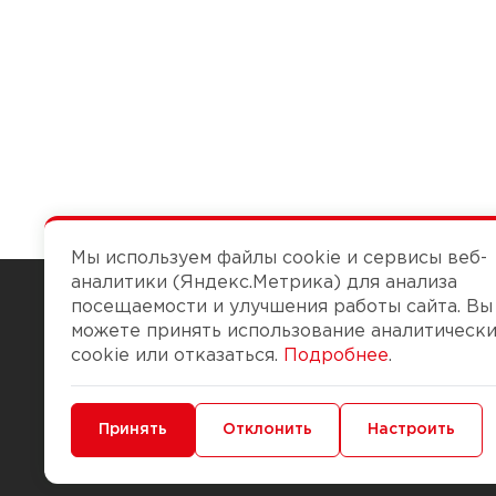
Мы используем файлы cookie и сервисы веб-
аналитики (Яндекс.Метрика) для анализа
посещаемости и улучшения работы сайта. Вы
можете принять использование аналитическ
Чтобы вам легко работалось
cookie или отказаться.
Подробнее
.
О компании
Помощь
Минимальные
Принять
Функциональные/Аналитические
Отклонить
Настроить
История Компании
Доставка и опла
Бонус-клуб
Способы оплаты