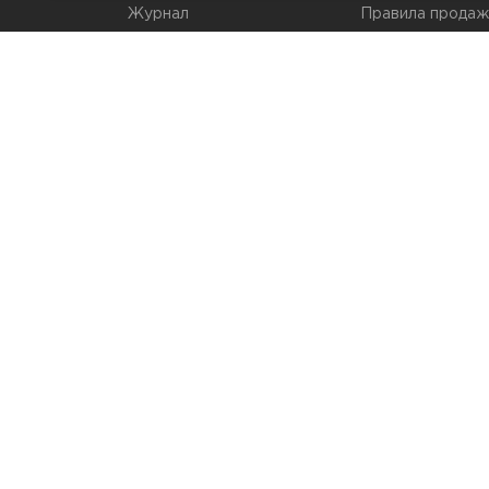
Журнал
Правила продаж
Наши марки
Вопросы и отве
Брендирование
Служба контрол
упаковки
Обмен и возвра
© 2026 Мир Упаковки