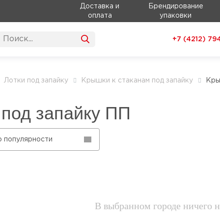
Доставка и
Брендирование
оплата
упаковки
+7 (4212)
79
Лотки под запайку
Крышки к стаканам под запайку
Кры
 под запайку ПП
о популярности
В выбранном городе ничего н