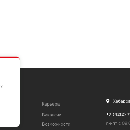
их
Хабаро
Карьера
7
+7 (4212)
та
Вакансии
пн-пт с 09:
Возможности