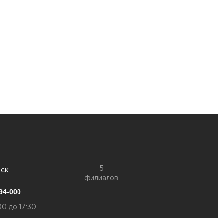
5
вск
филиалов
94-000
00 до 17:30