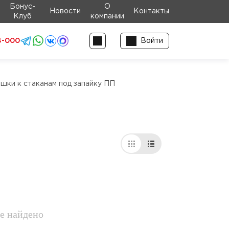
Бонус-
О
Новости
Контакты
Клуб
компании
4-000
Войти
шки к стаканам под запайку ПП
е найдено