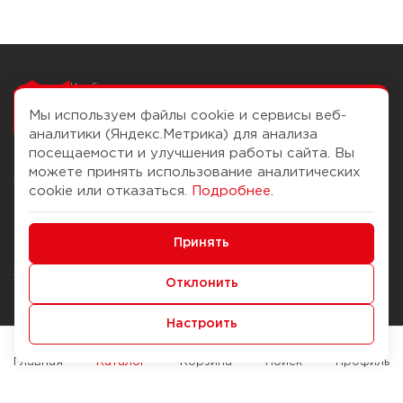
Чтобы вам легко
работалось
Мы используем файлы cookie и сервисы веб-
аналитики (Яндекс.Метрика) для анализа
посещаемости и улучшения работы сайта. Вы
можете принять использование аналитических
О компании
Помощь
cookie или отказаться.
Подробнее
.
История Компании
Доставка и оплата
Минимальные
Бонус-клуб
Принять
Способы оплаты
Функциональные/Аналитические
Журнал
Правила продажи
Отклонить
Наши марки
Вопросы и ответы
Настроить
Брендирование
Служба контроля качества
упаковки
Обмен и возврат
Главная
Каталог
Корзина
Поиск
Профиль
Карьера