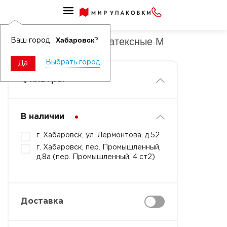
Перчатки в коробке латексные
Перчатки в коробке латексные M
Хабаровск
Ваш город
?
Выбрать город
Да
Фильтры
В наличии
г. Хабаровск, ул. Лермонтова, д.52
г. Хабаровск, пер. Промышленный,
д.8а (пер. Промышленный, 4 ст2)
Доставка