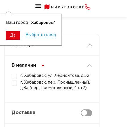
Платинки
Платинки гладкие
Хабаровск
Ваш город
?
Выбрать город
Да
Фильтры
В наличии
г. Хабаровск, ул. Лермонтова, д.52
г. Хабаровск, пер. Промышленный,
д.8а (пер. Промышленный, 4 ст2)
Доставка