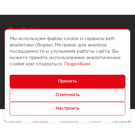
Чтобы вам легко
работалось
Мы используем файлы cookie и сервисы веб-
аналитики (Яндекс.Метрика) для анализа
посещаемости и улучшения работы сайта. Вы
можете принять использование аналитических
О компании
Помощь
cookie или отказаться.
Подробнее
.
История Компании
Доставка и оплата
Минимальные
Бонус-клуб
Принять
Способы оплаты
Функциональные/Аналитические
Журнал
Правила продажи
Отклонить
Наши марки
Вопросы и ответы
Настроить
Брендирование
Служба контроля качества
упаковки
Обмен и возврат
Главная
Каталог
Корзина
Поиск
Профиль
Карьера