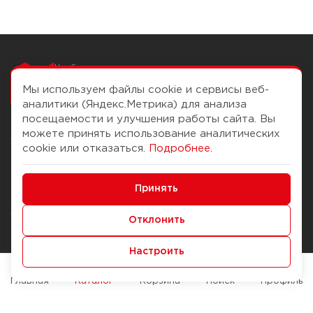
Чтобы вам легко
работалось
Мы используем файлы cookie и сервисы веб-
аналитики (Яндекс.Метрика) для анализа
посещаемости и улучшения работы сайта. Вы
можете принять использование аналитических
О компании
Помощь
cookie или отказаться.
Подробнее
.
История Компании
Доставка и оплата
Минимальные
Бонус-клуб
Принять
Способы оплаты
Функциональные/Аналитические
Журнал
Правила продажи
Отклонить
Наши марки
Вопросы и ответы
Настроить
Брендирование
Служба контроля качества
упаковки
Обмен и возврат
Главная
Каталог
Корзина
Поиск
Профиль
Карьера