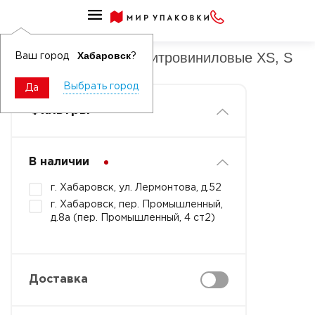
Перчатки в коробке нитровиниловые
Перчатки в коробке нитровиниловые XS, S
Хабаровск
Ваш город
?
Выбрать город
Да
Фильтры
В наличии
г. Хабаровск, ул. Лермонтова, д.52
г. Хабаровск, пер. Промышленный,
д.8а (пер. Промышленный, 4 ст2)
Доставка