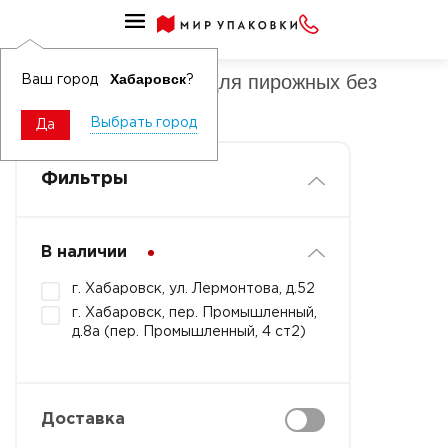
Упаковка картонная для пирожных
Упаковка картонная для пирожных без
Хабаровск
Ваш город
?
секций
Выбрать город
Да
Фильтры
В наличии
г. Хабаровск, ул. Лермонтова, д.52
г. Хабаровск, пер. Промышленный,
д.8а (пер. Промышленный, 4 ст2)
Доставка