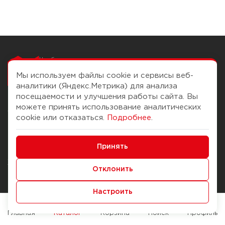
Чтобы вам легко
работалось
Мы используем файлы cookie и сервисы веб-
аналитики (Яндекс.Метрика) для анализа
посещаемости и улучшения работы сайта. Вы
можете принять использование аналитических
О компании
Помощь
cookie или отказаться.
Подробнее
.
История Компании
Доставка и оплата
Минимальные
Бонус-клуб
Принять
Способы оплаты
Функциональные/Аналитические
Журнал
Правила продажи
Отклонить
Наши марки
Вопросы и ответы
Настроить
Брендирование
Служба контроля качества
упаковки
Обмен и возврат
Главная
Каталог
Корзина
Поиск
Профиль