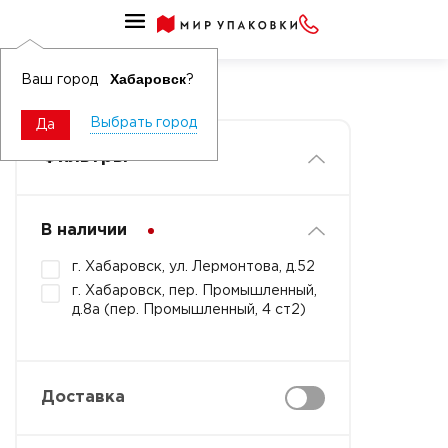
Столовые приборы для праздника
Вилки для праздника
Хабаровск
Ваш город
?
Выбрать город
Да
Фильтры
В наличии
г. Хабаровск, ул. Лермонтова, д.52
г. Хабаровск, пер. Промышленный,
д.8а (пер. Промышленный, 4 ст2)
Доставка