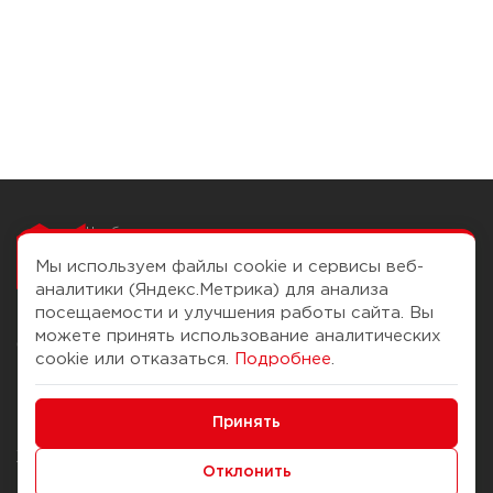
Чтобы вам легко
работалось
Мы используем файлы cookie и сервисы веб-
аналитики (Яндекс.Метрика) для анализа
посещаемости и улучшения работы сайта. Вы
можете принять использование аналитических
О компании
Помощь
cookie или отказаться.
Подробнее
.
История Компании
Доставка и оплата
Минимальные
Бонус-клуб
Принять
Способы оплаты
Функциональные/Аналитические
Журнал
Правила продажи
Отклонить