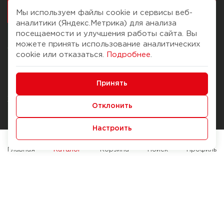
работалось
Мы используем файлы cookie и сервисы веб-
аналитики (Яндекс.Метрика) для анализа
посещаемости и улучшения работы сайта. Вы
можете принять использование аналитических
О компании
Помощь
cookie или отказаться.
Подробнее
.
История Компании
Доставка и оплата
Минимальные
Бонус-клуб
Принять
Способы оплаты
Функциональные/Аналитические
Журнал
Правила продажи
Отклонить
Наши марки
Вопросы и ответы
Настроить
Брендирование
Служба контроля качества
упаковки
Обмен и возврат
Главная
Каталог
Корзина
Поиск
Профиль
Карьера
Вакансии
Возможности