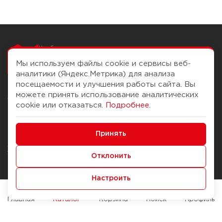
Чтобы вам легко
работалось
Мы используем файлы cookie и сервисы веб-
аналитики (Яндекс.Метрика) для анализа
посещаемости и улучшения работы сайта. Вы
можете принять использование аналитических
О компании
Помощь
cookie или отказаться.
Подробнее
.
История Компании
Доставка и оплата
Минимальные
Бонус-клуб
Принять
Способы оплаты
Функциональные/Аналитические
Журнал
Правила продажи
Отклонить
Наши марки
Вопросы и ответы
Настроить
Брендирование
Служба контроля качества
упаковки
Обмен и возврат
Главная
Каталог
Корзина
Поиск
Профиль
Карьера