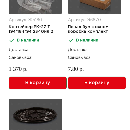
Артикул: Ж5180
Артикул: Э6870
Контейнер РК-27 Т
Пенал бум с окном
194*184*94 2340мл 2
коробка комплект
секции ПС
500мл 170*70*40мм
В наличии
В наличии
крафт OVERBOX500
100шт
Доставка:
Доставка:
Самовывоз:
Самовывоз:
1 370 р.
7.80 р.
В корзину
В корзину