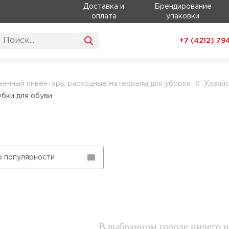
Доставка и
Брендирование
оплата
упаковки
+7 (4212)
79
венный инвентарь, расходные материалы для уборки
Хозяй
убки для обуви
о популярности
В выбранном городе ничего н