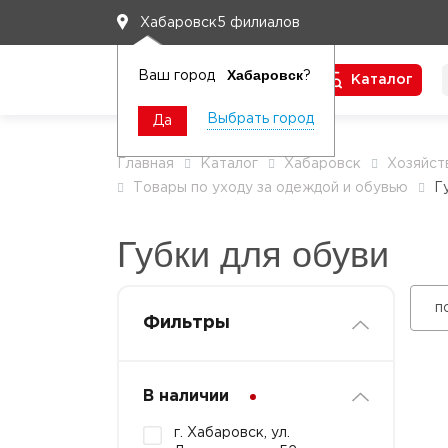
5 филиалов
Хабаровск
Хабаровск
Ваш город
?
Каталог
Чтобы вам легко работалось
Выбрать город
Да
Главная
Каталог
Хабаровск
Хозяйст
Товары по уходу за одеждой и обувью
Г
Губки для обуви
п
Фильтры
В наличии
г. Хабаровск, ул.