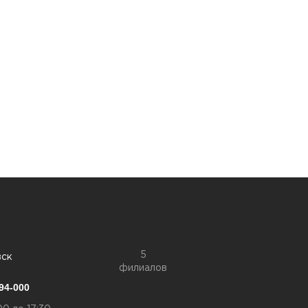
5
вск
филиалов
94-000