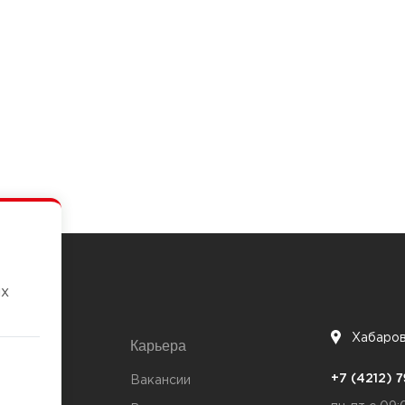
их
Хабаро
Карьера
7
+7 (4212)
та
Вакансии