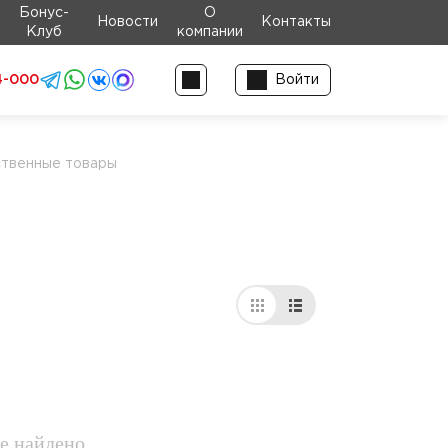
Бонус-
О
Новости
Контакты
Клуб
компании
4-000
Войти
ственные товары
е найдено