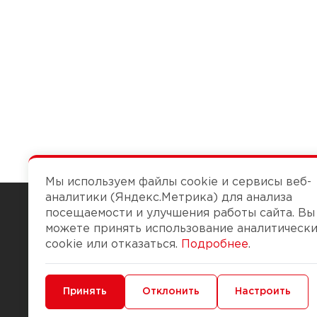
Мы используем файлы cookie и сервисы веб-
аналитики (Яндекс.Метрика) для анализа
посещаемости и улучшения работы сайта. Вы
можете принять использование аналитическ
Чтобы вам легко работалось
cookie или отказаться.
Подробнее
.
О компании
Помощь
Минимальные
Принять
Функциональные/Аналитические
Отклонить
Настроить
История Компании
Доставка и опла