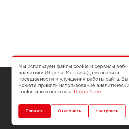
Мы используем файлы cookie и сервисы веб-
аналитики (Яндекс.Метрика) для анализа
посещаемости и улучшения работы сайта. Вы
можете принять использование аналитическ
Чтобы вам легко работалось
cookie или отказаться.
Подробнее
.
О компании
Помощь
Минимальные
Принять
Функциональные/Аналитические
Отклонить
Настроить
История Компании
Доставка и опла
Бонус-клуб
Способы оплаты