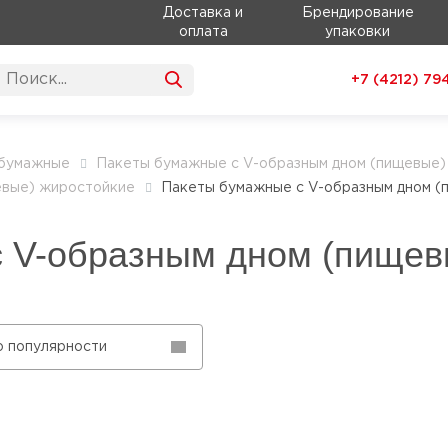
Доставка и
Брендирование
оплата
упаковки
+7 (4212)
79
 бумажные
Пакеты бумажные с V-образным дном (пищевые)
евые) жиростойкие
Пакеты бумажные с V-образным дном (
 V-образным дном (пищев
о популярности