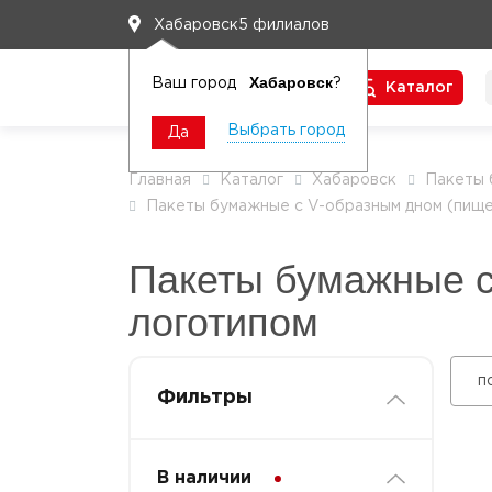
5 филиалов
Хабаровск
Хабаровск
Ваш город
?
Каталог
Чтобы вам легко работалось
Выбрать город
Да
Главная
Каталог
Хабаровск
Пакеты
Пакеты бумажные с V-образным дном (пищ
Пакеты бумажные с
логотипом
п
Фильтры
В наличии