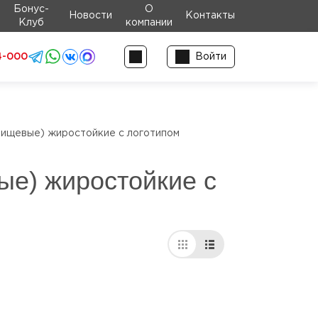
Бонус-
О
Новости
Контакты
Клуб
компании
4-000
Войти
пищевые) жиростойкие с логотипом
ые) жиростойкие с