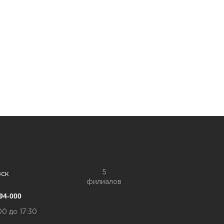
5
вск
филиалов
94-000
00 до 17:30