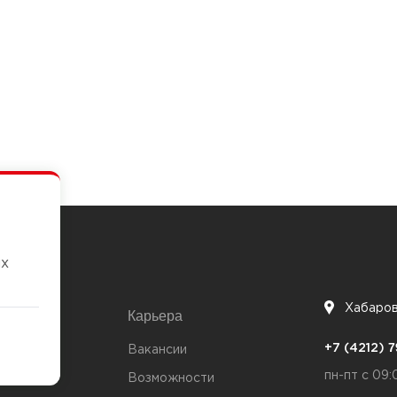
их
Хабаро
Карьера
7
+7 (4212)
та
Вакансии
пн-пт с 09:
Возможности