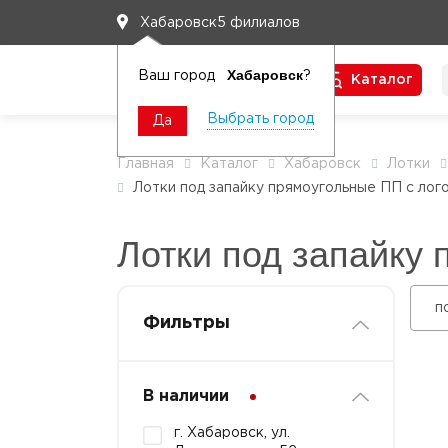
5 филиалов
Хабаровск
Хабаровск
Ваш город
?
Каталог
Чтобы вам легко работалось
Выбрать город
Да
Главная
Каталог
Хабаровск
Лотки
Лотки под запайку прямоугольные ПП с лог
Лотки под запайку
п
Фильтры
В наличии
г. Хабаровск, ул.