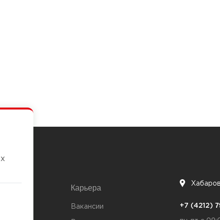
их
Хабаро
Карьера
7
+7 (4212)
та
Вакансии