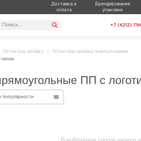
Доставка и
Брендирование
оплата
упаковки
+7 (4212)
79
Лотки под запайку
Лотки под запайку прямоугольные
отипом
 прямоугольные ПП с логот
о популярности
В выбранном городе ничего н