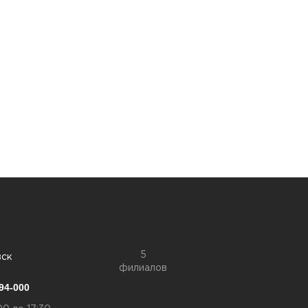
5
вск
филиалов
94-000