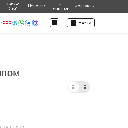
Бонус-
О
Новости
Контакты
Клуб
компании
4-000
Войти
ипом
е найдено