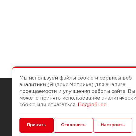
Мы используем файлы cookie и сервисы веб-
аналитики (Яндекс.Метрика) для анализа
посещаемости и улучшения работы сайта. Вы
можете принять использование аналитическ
Чтобы вам легко работалось
cookie или отказаться.
Подробнее
.
О компании
Помощь
Минимальные
Принять
Функциональные/Аналитические
Отклонить
Настроить
История Компании
Доставка и опла