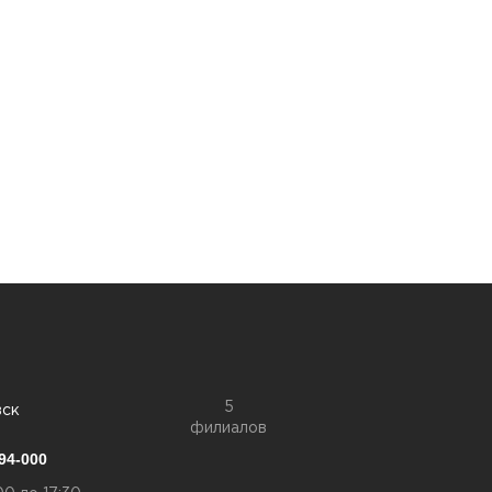
5
вск
филиалов
94-000