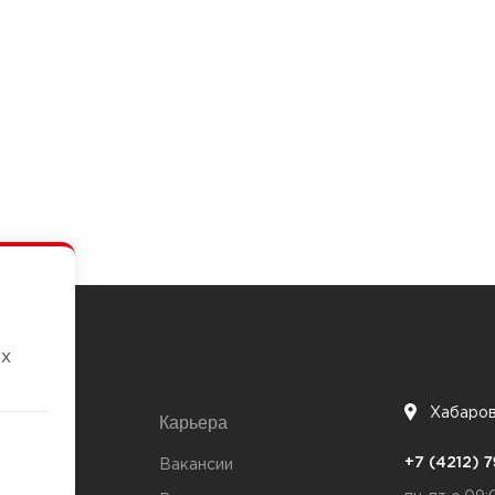
их
Хабаро
Карьера
7
+7 (4212)
та
Вакансии