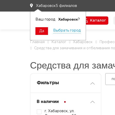
5 филиалов
Хабаровск
Хабаровск
Ваш город
?
Каталог
Чтобы вам легко работалось
Выбрать город
Да
Главная
Каталог
Хабаровск
Професс
Средства для замачивания и отбеливания п
Средства для зама
п
Фильтры
В наличии
г. Хабаровск, ул.