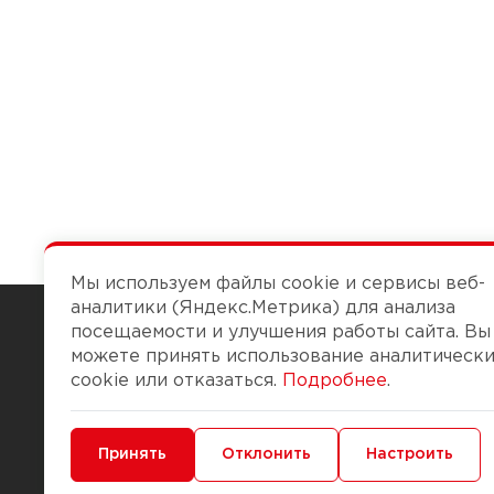
Мы используем файлы cookie и сервисы веб-
аналитики (Яндекс.Метрика) для анализа
посещаемости и улучшения работы сайта. Вы
можете принять использование аналитическ
Чтобы вам легко работалось
cookie или отказаться.
Подробнее
.
О компании
Помощь
Минимальные
Принять
Функциональные/Аналитические
Отклонить
Настроить
История Компании
Доставка и опла