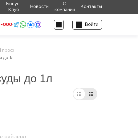
Бонус-
О
Новости
Контакты
Клуб
компании
4-000
Войти
М проф
 до 1л
суды до 1л
е найдено