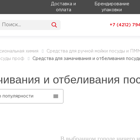
Доставка и
Брендирование
оплата
упаковки
+7 (4212)
79
иональная химия
Средства для ручной мойки посуды и ПМ
осуды проф
Средства для замачивания и отбеливания посуды
чивания и отбеливания по
о популярности
В выбранном городе ничего н