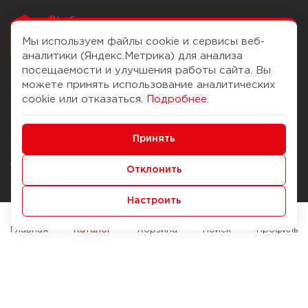
Чтобы вам легко
работалось
Мы используем файлы cookie и сервисы веб-
аналитики (Яндекс.Метрика) для анализа
посещаемости и улучшения работы сайта. Вы
можете принять использование аналитических
О компании
Помощь
cookie или отказаться.
Подробнее
.
История Компании
Доставка и оплата
Минимальные
Бонус-клуб
Принять
Способы оплаты
Функциональные/Аналитические
Журнал
Правила продажи
Отклонить
Наши марки
Вопросы и ответы
Настроить
Брендирование
Служба контроля качества
упаковки
Обмен и возврат
Главная
Каталог
Корзина
Поиск
Профиль
Карьера
Вакансии
Возможности