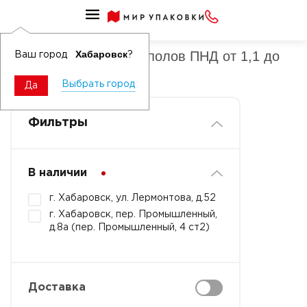
Средства для мытья полов ПНД
Средства для мытья полов ПНД от 1,1 до
Хабаровск
Ваш город
?
5л
Выбрать город
Да
Фильтры
В наличии
г. Хабаровск, ул. Лермонтова, д.52
г. Хабаровск, пер. Промышленный,
д.8а (пер. Промышленный, 4 ст2)
Доставка