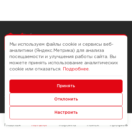
Чтобы вам легко
работалось
Мы используем файлы cookie и сервисы веб-
аналитики (Яндекс.Метрика) для анализа
посещаемости и улучшения работы сайта. Вы
можете принять использование аналитических
О компании
Помощь
cookie или отказаться.
Подробнее
.
История Компании
Доставка и оплата
Минимальные
Бонус-клуб
Принять
Способы оплаты
Функциональные/Аналитические
Журнал
Правила продажи
Отклонить
Наши марки
Вопросы и ответы
Настроить
Брендирование
Служба контроля качества
упаковки
Обмен и возврат
Главная
Каталог
Корзина
Поиск
Профиль