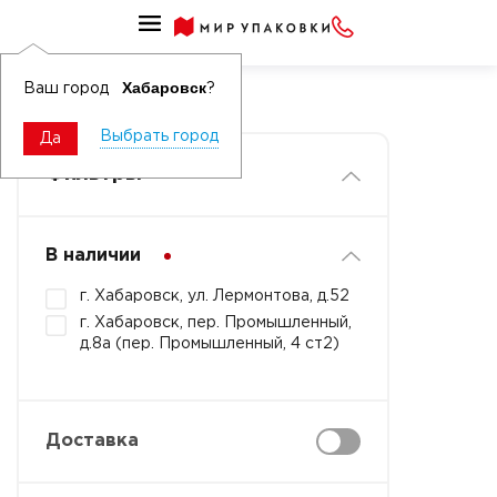
Декорации для праздников
Шары надувные
Хабаровск
Ваш город
?
Выбрать город
Да
Фильтры
В наличии
г. Хабаровск, ул. Лермонтова, д.52
г. Хабаровск, пер. Промышленный,
д.8а (пер. Промышленный, 4 ст2)
Доставка