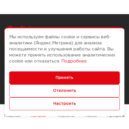
Чтобы вам легко
работалось
Мы используем файлы cookie и сервисы веб-
аналитики (Яндекс.Метрика) для анализа
посещаемости и улучшения работы сайта. Вы
можете принять использование аналитических
О компании
Помощь
cookie или отказаться.
Подробнее
.
История Компании
Доставка и оплата
Минимальные
Бонус-клуб
Принять
Способы оплаты
Функциональные/Аналитические
Журнал
Правила продажи
Отклонить
Наши марки
Вопросы и ответы
Настроить
Брендирование
Служба контроля качества
упаковки
Обмен и возврат
Главная
Каталог
Корзина
Поиск
Профиль
Карьера