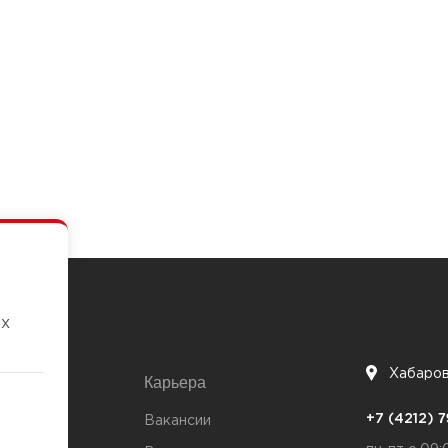
их
Хабаро
Карьера
7
+7 (4212)
та
Вакансии