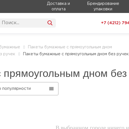
Доставка и
Брендирование
оплата
упаковки
+7 (4212)
79
 бумажные
Пакеты бумажные с прямоугольным дном
з ручек
Пакеты бумажные с прямоугольным дном без ручек
 прямоугольным дном без 
о популярности
В выбранном городе ничего н