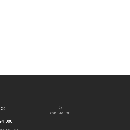
5
вск
филиалов
94-000