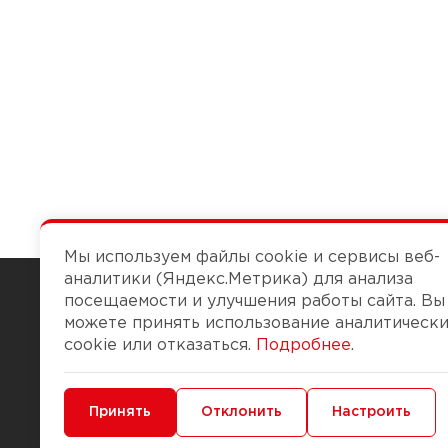
Мы используем файлы cookie и сервисы веб-
аналитики (Яндекс.Метрика) для анализа
посещаемости и улучшения работы сайта. Вы
можете принять использование аналитическ
Чтобы вам легко работалось
cookie или отказаться.
Подробнее
.
О компании
Помощь
Минимальные
Принять
Функциональные/Аналитические
Отклонить
Настроить
История Компании
Доставка и опла