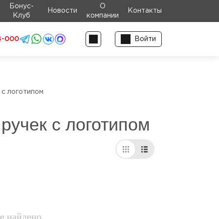
Бонус-
О
Новости
Контакты
Клуб
компании
4-000
Войти
 с логотипом
ручек с логотипом
е найдено