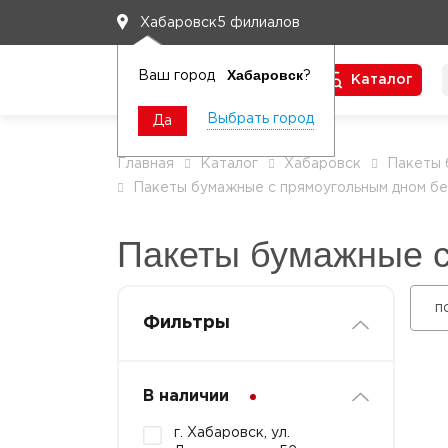
5 филиалов
Хабаровск
Хабаровск
Ваш город
?
Каталог
Чтобы вам легко работалось
Выбрать город
Да
Главная
Каталог
Хабаровск
Пакеты
Пакеты бумажные с прямоугольным дном бе
Пакеты бумажные с
п
Фильтры
В наличии
г. Хабаровск, ул.