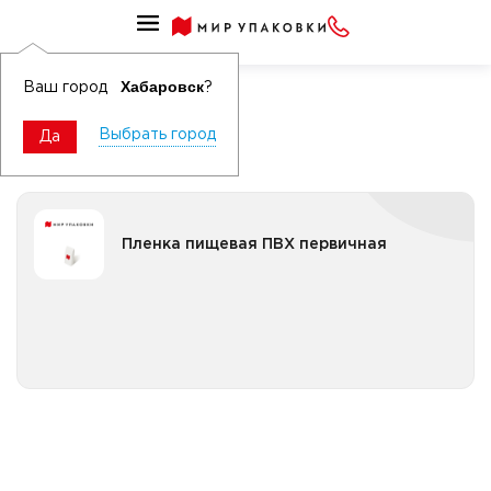
Пленка пищевая стретч
Пленка пищевая ПВХ
Хабаровск
Ваш город
?
Выбрать город
Да
Пленка пищевая ПВХ первичная
Пленка пищевая ПВХ первичная
Все категории