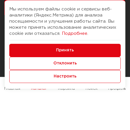
работалось
Мы используем файлы cookie и сервисы веб-
аналитики (Яндекс.Метрика) для анализа
посещаемости и улучшения работы сайта. Вы
можете принять использование аналитических
О компании
Помощь
cookie или отказаться.
Подробнее
.
История Компании
Доставка и оплата
Минимальные
Бонус-клуб
Принять
Способы оплаты
Функциональные/Аналитические
Журнал
Правила продажи
Отклонить
Наши марки
Вопросы и ответы
Настроить
Брендирование
Служба контроля качества
упаковки
Обмен и возврат
Главная
Каталог
Корзина
Поиск
Профиль
Карьера
Вакансии
Возможности