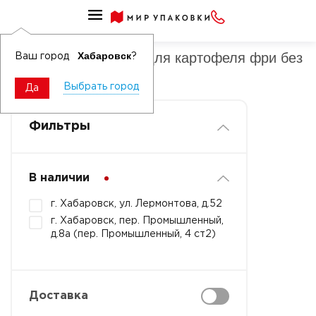
Упаковка картонная для картофеля фри
Упаковка картонная для картофеля фри без
Хабаровск
Ваш город
?
рисунка
Выбрать город
Да
Фильтры
В наличии
г. Хабаровск, ул. Лермонтова, д.52
г. Хабаровск, пер. Промышленный,
д.8а (пер. Промышленный, 4 ст2)
Доставка