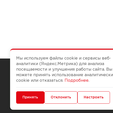
Мы используем файлы cookie и сервисы веб-
аналитики (Яндекс.Метрика) для анализа
посещаемости и улучшения работы сайта. Вы
можете принять использование аналитическ
Чтобы вам легко работалось
cookie или отказаться.
Подробнее
.
О компании
Помощь
Минимальные
Принять
Функциональные/Аналитические
Отклонить
Настроить
История Компании
Доставка и опла
Бонус-клуб
Способы оплаты