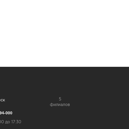
5
вск
филиалов
94-000
00 до 17:30