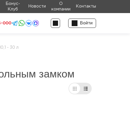
Бонус-
О
Новости
Контакты
Клуб
компании
4-000
Войти
,1 - 30 л
трольным замком