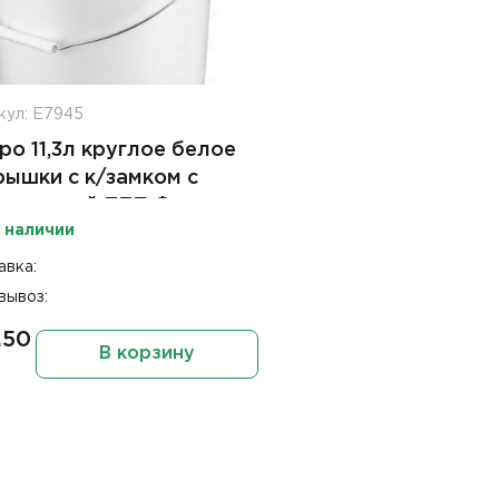
кул: Е7945
ро 11,3л круглое белое
рышки с к/замком с
ст ручкой ПТП Форма
 наличии
авка:
вывоз:
.50
В корзину