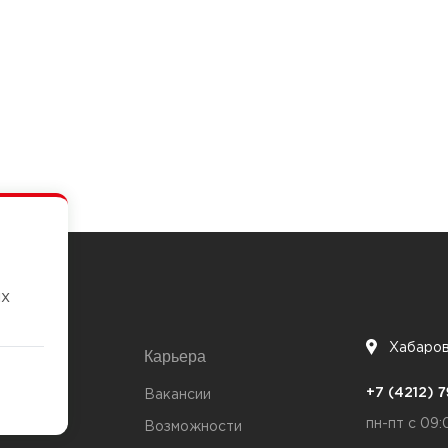
их
Хабаро
Карьера
7
+7 (4212)
та
Вакансии
пн-пт с 09:
Возможности