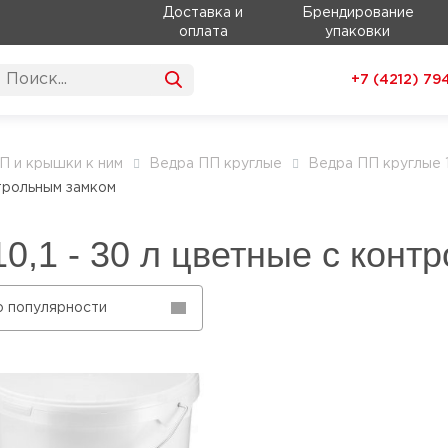
Доставка и
Брендирование
оплата
упаковки
+7 (4212)
79
П и крышки к ним
Ведра ПП круглые
Ведра ПП круглые 10
нтрольным замком
0,1 - 30 л цветные с кон
о популярности