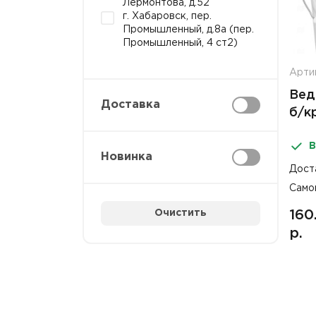
Лермонтова, д.52
г. Хабаровск, пер.
Промышленный, д.8а (пер.
Промышленный, 4 ст2)
Арти
Вед
Доставка
б/к
пла
В
№1
Новинка
Дост
Само
Очистить
160
р.