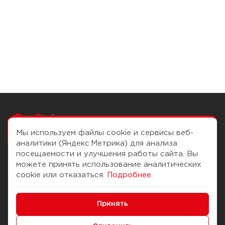
Чтобы вам легко
работалось
Мы используем файлы cookie и сервисы веб-
аналитики (Яндекс.Метрика) для анализа
посещаемости и улучшения работы сайта. Вы
можете принять использование аналитических
О компании
Помощь
cookie или отказаться.
Подробнее
.
История Компании
Доставка и оплата
Минимальные
Бонус-клуб
Принять
Способы оплаты
Функциональные/Аналитические
Журнал
Правила продажи