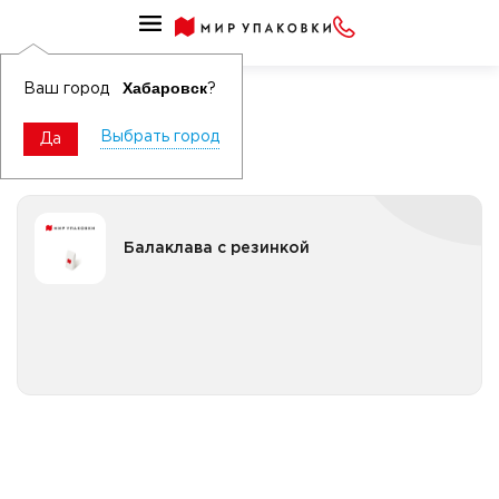
Балаклава, колпак поварской
Балаклава
Хабаровск
Ваш город
?
Выбрать город
Да
Балаклава с резинкой
Балаклава с резинкой
Все категории