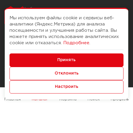
Чтобы вам легко
работалось
Мы используем файлы cookie и сервисы веб-
аналитики (Яндекс.Метрика) для анализа
посещаемости и улучшения работы сайта. Вы
можете принять использование аналитических
О компании
Помощь
cookie или отказаться.
Подробнее
.
История Компании
Доставка и оплата
Минимальные
Бонус-клуб
Принять
Способы оплаты
Функциональные/Аналитические
Журнал
Правила продажи
Отклонить
Наши марки
Вопросы и ответы
Настроить
Брендирование
Служба контроля качества
упаковки
Обмен и возврат
Главная
Каталог
Корзина
Поиск
Профиль
Карьера
Вакансии
Возможности