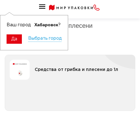
Средства чистящие для санузлов
Средства от грибка и плесени
Хабаровск
Ваш город
?
Выбрать город
Да
Средства от грибка и плесени до 1л
Средства от грибка и плесени до 1л
Все категории