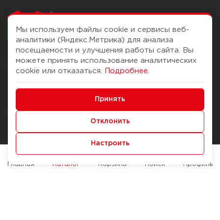
Чтобы вам легко
работалось
Мы используем файлы cookie и сервисы веб-
аналитики (Яндекс.Метрика) для анализа
посещаемости и улучшения работы сайта. Вы
можете принять использование аналитических
О компании
Помощь
cookie или отказаться.
Подробнее
.
История Компании
Доставка и оплата
Минимальные
Бонус-клуб
Принять
Способы оплаты
Функциональные/Аналитические
Журнал
Правила продажи
Отклонить
Наши марки
Вопросы и ответы
Настроить
Брендирование
Служба контроля качества
упаковки
Обмен и возврат
Главная
Каталог
Корзина
Поиск
Профиль
Карьера
Вакансии
Возможности