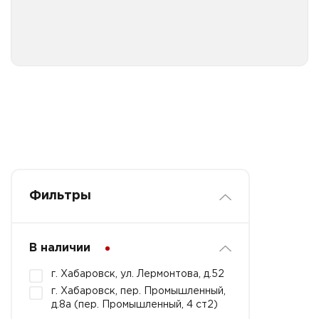
проф
Средства для посуды, посудомоечных машин проф
Средства для санузлов, канализационных труб проф
Средства для удаления пригаров и обезжиривания
проф
Средства моющие универсальные проф
Средства специализированые проф
Фильтры
В наличии
г. Хабаровск, ул. Лермонтова, д.52
г. Хабаровск, пер. Промышленный,
д.8а (пер. Промышленный, 4 ст2)