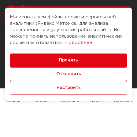
Чтобы вам легко
работалось
Мы используем файлы cookie и сервисы веб-
аналитики (Яндекс.Метрика) для анализа
посещаемости и улучшения работы сайта. Вы
можете принять использование аналитических
О компании
Помощь
cookie или отказаться.
Подробнее
.
История Компании
Доставка и оплата
Минимальные
Бонус-клуб
Принять
Способы оплаты
Функциональные/Аналитические
Журнал
Правила продажи
Отклонить
Наши марки
Вопросы и ответы
Настроить
Брендирование
Служба контроля качества
упаковки
Обмен и возврат
Главная
Каталог
Корзина
Поиск
Профиль
Карьера
Вакансии
Возможности