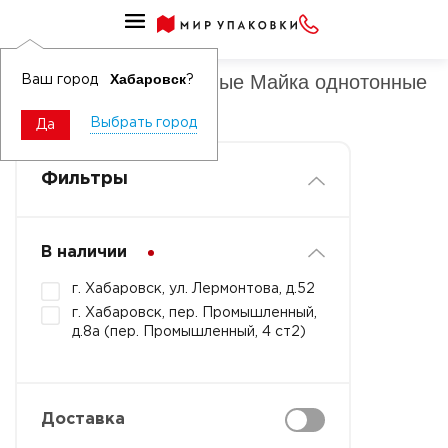
Пакеты полиэтиленовые Майка однотонные белые, черные, про
Пакеты полиэтиленовые Майка однотонные
Хабаровск
Ваш город
?
черные в пачке
Выбрать город
Да
Фильтры
В наличии
г. Хабаровск, ул. Лермонтова, д.52
г. Хабаровск, пер. Промышленный,
д.8а (пер. Промышленный, 4 ст2)
Доставка