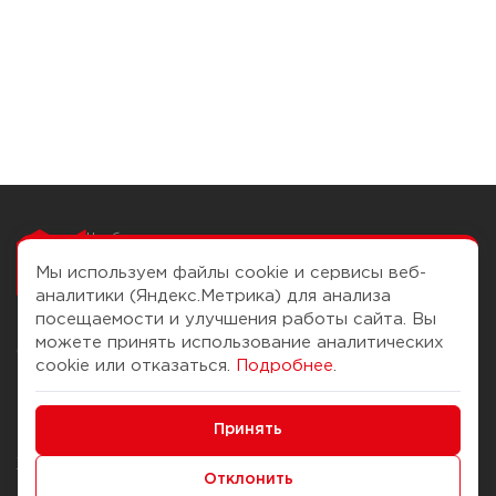
Чтобы вам легко
работалось
Мы используем файлы cookie и сервисы веб-
аналитики (Яндекс.Метрика) для анализа
посещаемости и улучшения работы сайта. Вы
можете принять использование аналитических
О компании
Помощь
cookie или отказаться.
Подробнее
.
История Компании
Доставка и оплата
Минимальные
Бонус-клуб
Принять
Способы оплаты
Функциональные/Аналитические
Журнал
Правила продажи
Отклонить