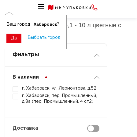
Ведра ПП овальные 5,1 - 10 л
Ведра ПП овальные 5,1 - 10 л цветные с
Хабаровск
Ваш город
?
контрольным замком
Выбрать город
Да
Фильтры
В наличии
г. Хабаровск, ул. Лермонтова, д.52
г. Хабаровск, пер. Промышленный,
д.8а (пер. Промышленный, 4 ст2)
Доставка