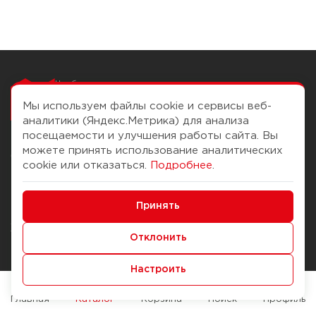
Чтобы вам легко
работалось
Мы используем файлы cookie и сервисы веб-
аналитики (Яндекс.Метрика) для анализа
посещаемости и улучшения работы сайта. Вы
можете принять использование аналитических
О компании
Помощь
cookie или отказаться.
Подробнее
.
История Компании
Доставка и оплата
Минимальные
Бонус-клуб
Принять
Способы оплаты
Функциональные/Аналитические
Журнал
Правила продажи
Отклонить
Наши марки
Вопросы и ответы
Настроить
Брендирование
Служба контроля качества
упаковки
Обмен и возврат
Главная
Каталог
Корзина
Поиск
Профиль