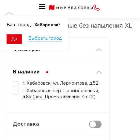
Перчатки хозяйственные без напыления
Перчатки хозяйственные без напыления XL
Хабаровск
Ваш город
?
Выбрать город
Да
Фильтры
В наличии
г. Хабаровск, ул. Лермонтова, д.52
г. Хабаровск, пер. Промышленный,
д.8а (пер. Промышленный, 4 ст2)
Доставка