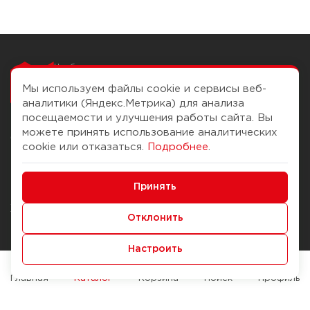
Чтобы вам легко
работалось
Мы используем файлы cookie и сервисы веб-
аналитики (Яндекс.Метрика) для анализа
посещаемости и улучшения работы сайта. Вы
можете принять использование аналитических
О компании
Помощь
cookie или отказаться.
Подробнее
.
История Компании
Доставка и оплата
Минимальные
Бонус-клуб
Принять
Способы оплаты
Функциональные/Аналитические
Журнал
Правила продажи
Отклонить
Наши марки
Вопросы и ответы
Настроить
Брендирование
Служба контроля качества
упаковки
Обмен и возврат
Главная
Каталог
Корзина
Поиск
Профиль
Карьера