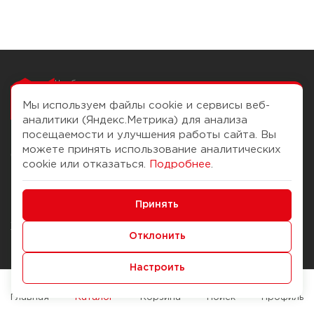
Чтобы вам легко
работалось
Мы используем файлы cookie и сервисы веб-
аналитики (Яндекс.Метрика) для анализа
посещаемости и улучшения работы сайта. Вы
можете принять использование аналитических
О компании
Помощь
cookie или отказаться.
Подробнее
.
История Компании
Доставка и оплата
Минимальные
Бонус-клуб
Принять
Способы оплаты
Функциональные/Аналитические
Журнал
Правила продажи
Отклонить
Наши марки
Вопросы и ответы
Настроить
Брендирование
Служба контроля качества
упаковки
Обмен и возврат
Главная
Каталог
Корзина
Поиск
Профиль