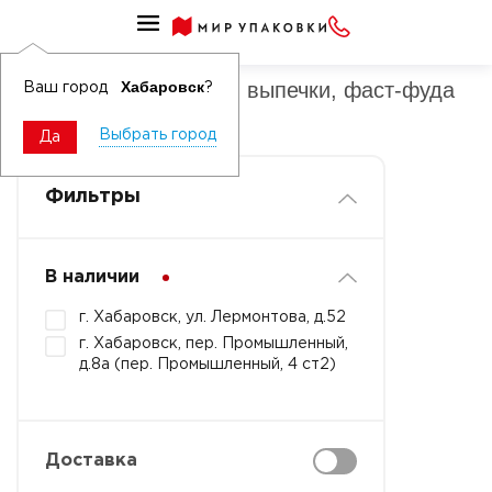
Уголки бумажные для выпечки, фаст-фуда
Уголки бумажные для выпечки, фаст-фуда
Хабаровск
Ваш город
?
без рисунка
Выбрать город
Да
Фильтры
В наличии
г. Хабаровск, ул. Лермонтова, д.52
г. Хабаровск, пер. Промышленный,
д.8а (пер. Промышленный, 4 ст2)
Доставка