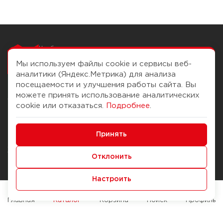
Чтобы вам легко
работалось
Мы используем файлы cookie и сервисы веб-
аналитики (Яндекс.Метрика) для анализа
посещаемости и улучшения работы сайта. Вы
можете принять использование аналитических
О компании
Помощь
cookie или отказаться.
Подробнее
.
История Компании
Доставка и оплата
Минимальные
Бонус-клуб
Принять
Способы оплаты
Функциональные/Аналитические
Журнал
Правила продажи
Отклонить
Наши марки
Вопросы и ответы
Настроить
Брендирование
Служба контроля качества
упаковки
Обмен и возврат
Главная
Каталог
Корзина
Поиск
Профиль
Карьера