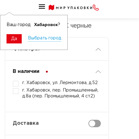
Перчатки Х/Б бех ПВХ
Перчатки Х/Б без ПВХ черные
Хабаровск
Ваш город
?
Выбрать город
Да
Фильтры
В наличии
г. Хабаровск, ул. Лермонтова, д.52
г. Хабаровск, пер. Промышленный,
д.8а (пер. Промышленный, 4 ст2)
Доставка