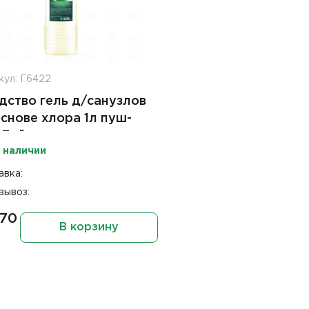
кул: Г6422
дство гель д/санузлов
основе хлора 1л пуш-
 Лайт
 наличии
авка:
вывоз:
.70
В корзину