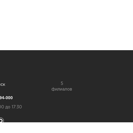
5
вск
филиалов
94-000
00 до 17:30
конфиденциальности