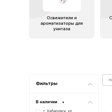
Таблетки чистящие для
унитаза и писсуара
Освежители и
С
ароматизаторы для
унитаза
Все категории
п
Фильтры
В наличии
г. Хабаровск, ул.