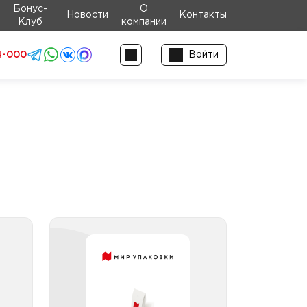
Бонус-
О
Новости
Контакты
Клуб
компании
4-000
Войти
ров
Средства чистящие для
санузлов и сантехники
ров
ные
Средства чистящие для
ров
санузлов и сантехники до 1л
улы