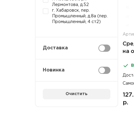
Лермонтова, д.52
г. Хабаровск, пер.
Промышленный, д.8а (пер.
Промышленный, 4 ст2)
Арти
Сре
Доставка
на 
пул
В
Новинка
Дост
Само
Очистить
127
р.