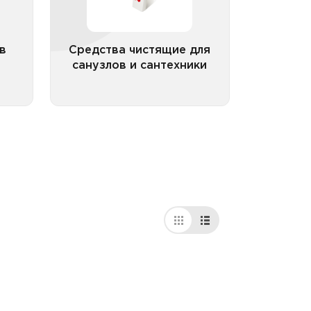
ров
ные
в
Средства чистящие для
санузлов и сантехники
рии
Все категории