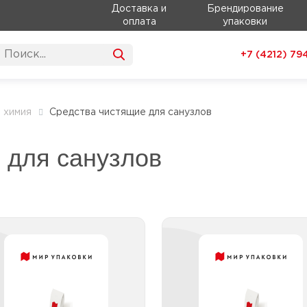
Доставка и
Брендирование
оплата
упаковки
+7 (4212)
79
 химия
Средства чистящие для санузлов
 для санузлов
Средства от грибка и
Средства от засо
плесени
Средства от засо
гелеобраз
Средства от грибка и
Средства от засо
плесени до 1л
гран