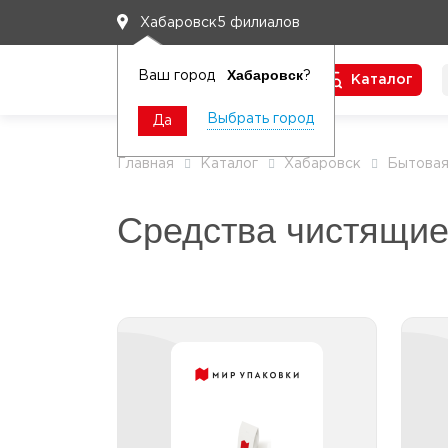
5 филиалов
Хабаровск
Хабаровск
Ваш город
?
Каталог
Чтобы вам легко работалось
Выбрать город
Да
Главная
Каталог
Хабаровск
Бытовая
Средства чистящие
Освежители и
ароматизаторы для
унитаза
Полоски чистящие