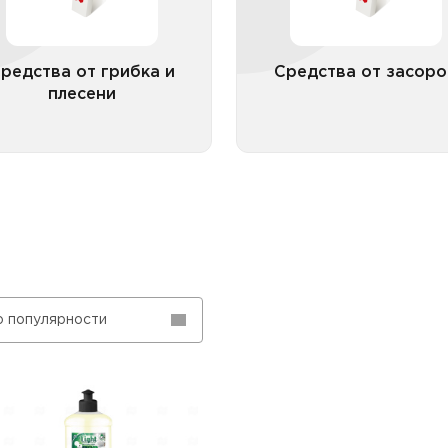
Средства от засо
порошкообраз
редства от грибка и
Средства от засоро
плесени
Все категории
Все катего
о популярности