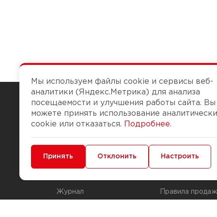
Мы используем файлы cookie и сервисы веб-
аналитики (Яндекс.Метрика) для анализа
посещаемости и улучшения работы сайта. Вы
можете принять использование аналитическ
Чтобы вам легко работалось
cookie или отказаться.
Подробнее
.
О компании
Помощь
Минимальные
Принять
Функциональные/Аналитические
Отклонить
Настроить
История Компании
Доставка и опла
Бонус-клуб
Способы оплаты
Журнал
Правила продаж
Наши марки
Вопросы и отве