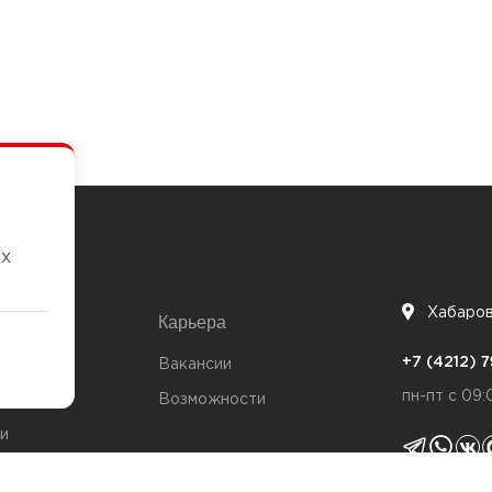
их
Хабаро
Карьера
7
+7 (4212)
та
Вакансии
пн-пт с 09:
Возможности
и
ты
Политика 