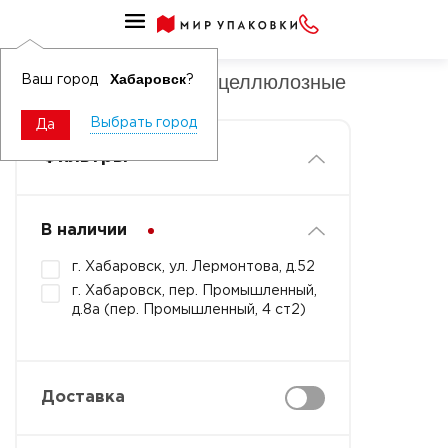
Губки хозяйственные деликатные
Губки хозяйственные целлюлозные
Хабаровск
Ваш город
?
Выбрать город
Да
Фильтры
В наличии
г. Хабаровск, ул. Лермонтова, д.52
г. Хабаровск, пер. Промышленный,
д.8а (пер. Промышленный, 4 ст2)
Доставка