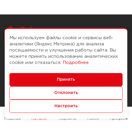
Чтобы вам легко
работалось
Мы используем файлы cookie и сервисы веб-
аналитики (Яндекс.Метрика) для анализа
посещаемости и улучшения работы сайта. Вы
можете принять использование аналитических
О компании
Помощь
cookie или отказаться.
Подробнее
.
История Компании
Доставка и оплата
Минимальные
Бонус-клуб
Принять
Способы оплаты
Функциональные/Аналитические
Журнал
Правила продажи
Отклонить
Наши марки
Вопросы и ответы
Настроить
Брендирование
Служба контроля качества
упаковки
Обмен и возврат
Главная
Каталог
Корзина
Поиск
Профиль
Карьера